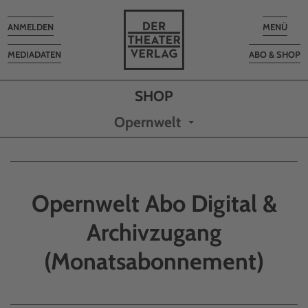
Toggle
Toggle
ANMELDEN
MENÜ
navigation
navigatio
MEDIADATEN
ABO & SHOP
Opernwelt
Opernwelt Abo Digital &
Archivzugang
(Monatsabonnement)