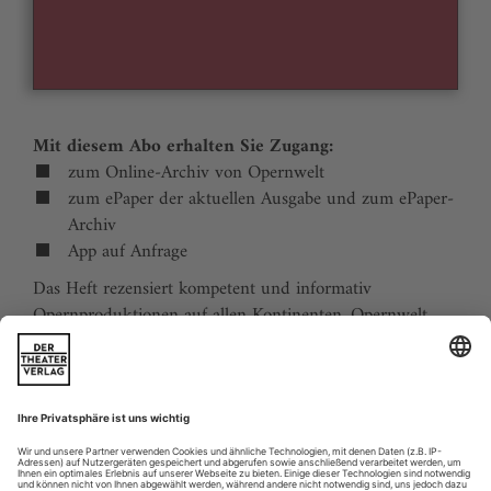
Mit diesem Abo erhalten Sie Zugang:
zum Online-Archiv von Opernwelt
zum ePaper der aktuellen Ausgabe und zum ePaper-
Archiv
App auf Anfrage
Das Heft rezensiert kompetent und informativ
Opernproduktionen auf allen Kontinenten. Opernwelt
zeigt die Welt hinter der Bühne, befragt die Macher und
verfolgt die Kulturpolitik. Große Themenblöcke
behandeln die Geschichte der Oper, bedeutende
Komponisten und die interessantesten Aspekte des
internationalen Musiklebens. Die Premierenvorschau
animiert zu Opernreisen in alle Welt.