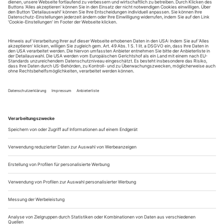
Sie erhalten Zugang zum Online-Archiv von Opernwelt
und können sowohl das aktuelle ePaper als auch das
ePaper-Archiv über Ihren Account auf www.der-
theaterverlag.de einsehen. Zugang zur App auf Anfrage.
Das Abonnement hat eine Laufzeit von einem Monat und
verlängert sich jeweils um einen weiteren Monat, sofern
es nicht vom Kunden auf der Seite „Mein Konto/Meine
Bestellungen“ auf www.der-theaterverlag.de gekündigt
wird. Eine Kündigung ist jederzeit möglich und tritt mit
dem Ende des erworbenen Bezugszeitraumes automatisch
in Kraft.
Aus steuerlichen Gründen abweichende Preise für Käufe
außerhalb Deutschlands (Endpreis vor Auslösen der Bestellung
ersichtlich)
9,99 €