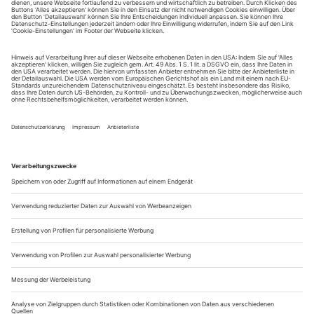
Sie erhalten Zugang zum Online-Archiv von Opernwelt
und können sowohl das aktuelle ePaper als auch das
ePaper-Archiv über Ihren Account auf www.der-
theaterverlag.de einsehen. Zugang zur App auf Anfrage.
Das Abonnement hat eine Laufzeit von einem Monat und
verlängert sich jeweils um einen weiteren Monat, sofern
es nicht vom Kunden auf der Seite „Mein Konto/Meine
Bestellungen“ auf www.der-theaterverlag.de gekündigt
wird. Eine Kündigung ist jederzeit möglich und tritt mit
dem Ende des erworbenen Bezugszeitraumes automatisch
in Kraft.
Aus steuerlichen Gründen abweichende Preise für Käufe
außerhalb Deutschlands (Endpreis vor Auslösen der Bestellung
ersichtlich)
9,99 €