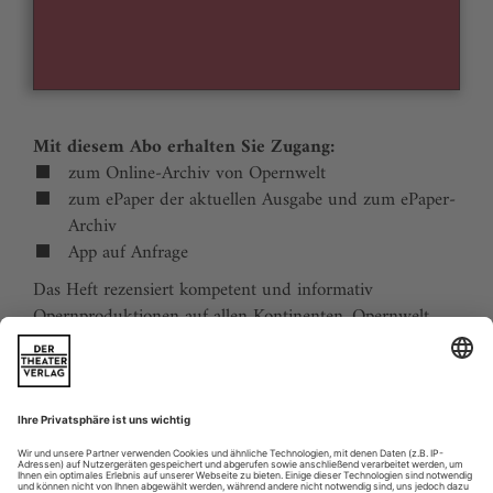
Mit diesem Abo erhalten Sie Zugang:
zum Online-Archiv von Opernwelt
zum ePaper der aktuellen Ausgabe und zum ePaper-
Archiv
App auf Anfrage
Das Heft rezensiert kompetent und informativ
Opernproduktionen auf allen Kontinenten. Opernwelt
zeigt die Welt hinter der Bühne, befragt die Macher und
verfolgt die Kulturpolitik. Große Themenblöcke
behandeln die Geschichte der Oper, bedeutende
Komponisten und die interessantesten Aspekte des
internationalen Musiklebens. Die Premierenvorschau
animiert zu Opernreisen in alle Welt.