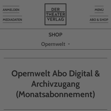
Toggle
Toggle
ANMELDEN
MENÜ
navigation
navigatio
MEDIADATEN
ABO & SHOP
Opernwelt
Opernwelt Abo Digital &
Archivzugang
(Monatsabonnement)