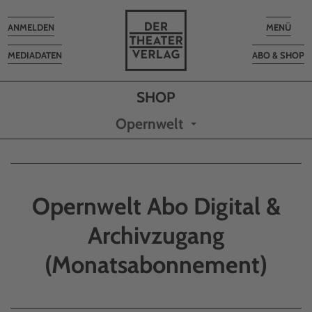
Toggle
Toggle
ANMELDEN
MENÜ
navigation
navigatio
MEDIADATEN
ABO & SHOP
Opernwelt
Opernwelt Abo Digital &
Archivzugang
(Monatsabonnement)