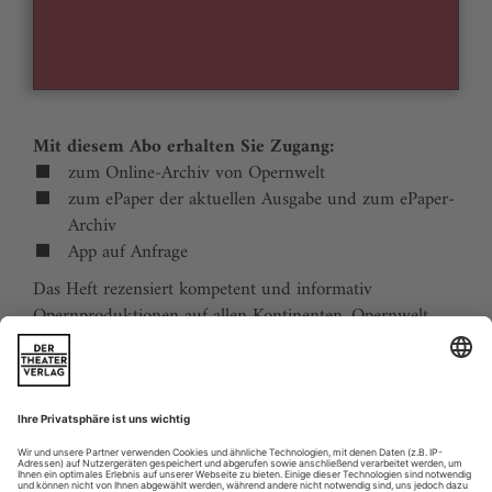
Mit diesem Abo erhalten Sie Zugang:
zum Online-Archiv von Opernwelt
zum ePaper der aktuellen Ausgabe und zum ePaper-
Archiv
App auf Anfrage
Das Heft rezensiert kompetent und informativ
Opernproduktionen auf allen Kontinenten. Opernwelt
zeigt die Welt hinter der Bühne, befragt die Macher und
verfolgt die Kulturpolitik. Große Themenblöcke
behandeln die Geschichte der Oper, bedeutende
Komponisten und die interessantesten Aspekte des
internationalen Musiklebens. Die Premierenvorschau
animiert zu Opernreisen in alle Welt.