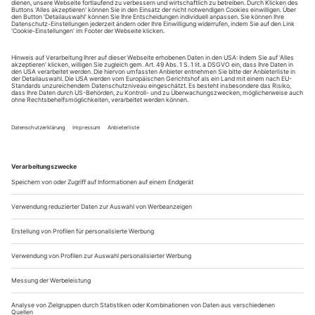
Sie erhalten Zugang zum Online-Archiv von Opernwelt
und können sowohl das aktuelle ePaper als auch das
ePaper-Archiv über Ihren Account auf www.der-
theaterverlag.de einsehen. Zugang zur App auf Anfrage.
Das Abonnement hat eine Laufzeit von einem Monat und
verlängert sich jeweils um einen weiteren Monat, sofern
es nicht vom Kunden auf der Seite „Mein Konto/Meine
Bestellungen“ auf www.der-theaterverlag.de gekündigt
wird. Eine Kündigung ist jederzeit möglich und tritt mit
dem Ende des erworbenen Bezugszeitraumes automatisch
in Kraft.
Aus steuerlichen Gründen abweichende Preise für Käufe
außerhalb Deutschlands (Endpreis vor Auslösen der Bestellung
ersichtlich)
9,99 €