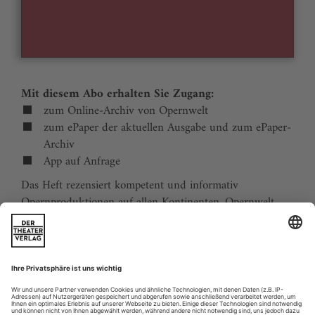
Mit diesem Abo erhalten Sie Zugang:
zum Online-Archiv von Opernwelt
zum ePaper der aktuellen Ausgabe und zum ePaper-
Archiv
App auf Anfrage
Das Heft rezensiert kompetent und informativ
Opernproduktionen auf allen Kontinenten. Opernwelt
zeigt die Welt hinter der Bühne, befragt die Macher und
verfolgt die Kulturpolitik. Große Themenblöcke
behandeln die Geschichte der Oper, bedeutende
Komponisten und die interessantesten Aspekte des
internationalen Musiklebens. Die Premierenvorschau
animiert zu Opernreisen in alle Welt.