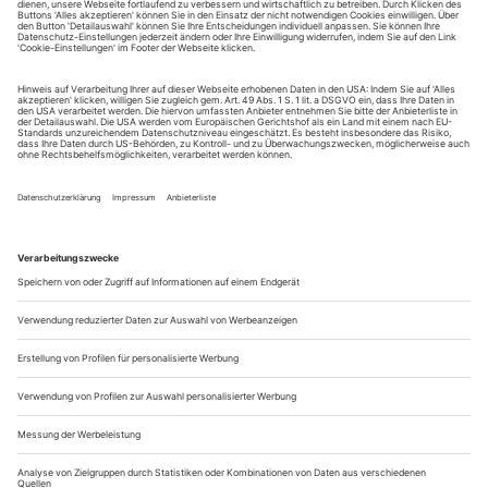
Sie erhalten Zugang zum Online-Archiv von Opernwelt
und können sowohl das aktuelle ePaper als auch das
ePaper-Archiv über Ihren Account auf www.der-
theaterverlag.de einsehen. Zugang zur App auf Anfrage.
Das Abonnement hat eine Laufzeit von einem Monat und
verlängert sich jeweils um einen weiteren Monat, sofern
es nicht vom Kunden auf der Seite „Mein Konto/Meine
Bestellungen“ auf www.der-theaterverlag.de gekündigt
wird. Eine Kündigung ist jederzeit möglich und tritt mit
dem Ende des erworbenen Bezugszeitraumes automatisch
in Kraft.
Aus steuerlichen Gründen abweichende Preise für Käufe
außerhalb Deutschlands (Endpreis vor Auslösen der Bestellung
ersichtlich)
9,99 €