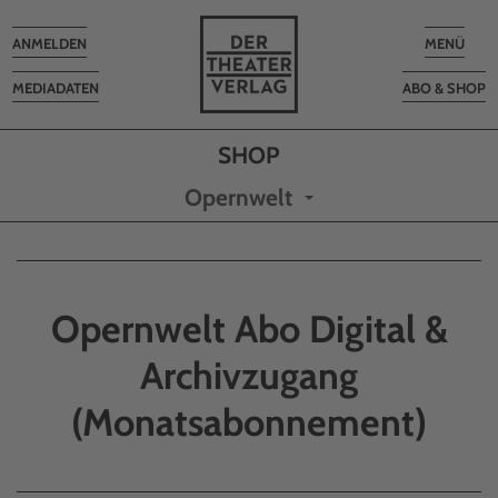
Toggle
Toggle
ANMELDEN
MENÜ
navigation
navigatio
MEDIADATEN
ABO & SHOP
Opernwelt
Opernwelt Abo Digital &
Archivzugang
(Monatsabonnement)