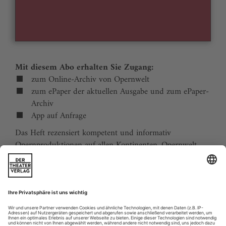
Mit diesem Abo erhalten Sie Zugang:
zum Online-Archiv von Opernwelt
zum ePaper der aktuellen Ausgabe und zum ePaper-
Archiv
App auf Anfrage
Das Heft rezensiert kompetent und informativ
Opernproduktionen auf allen Kontinenten. Opernwelt
zeigt die Welt hinter der Bühne, befragt die Macher und
verfolgt die Kulturpolitik. Große Themenblöcke
behandeln die Geschichte der Oper, bedeutende
Komponisten und die interessantesten Aspekte des
internationalen Musiklebens. Die Premierenvorschau
animiert zu Opernreisen in alle Welt.