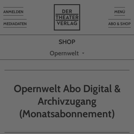
Toggle
Toggle
ANMELDEN
MENÜ
navigation
navigatio
MEDIADATEN
ABO & SHOP
Opernwelt
Opernwelt Abo Digital &
Archivzugang
(Monatsabonnement)