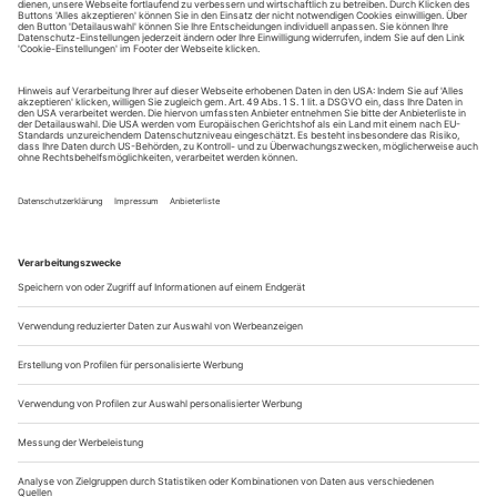
Sie erhalten Zugang zum Online-Archiv von Opernwelt
und können sowohl das aktuelle ePaper als auch das
ePaper-Archiv über Ihren Account auf www.der-
theaterverlag.de einsehen. Zugang zur App auf Anfrage.
Das Abonnement hat eine Laufzeit von einem Monat und
verlängert sich jeweils um einen weiteren Monat, sofern
es nicht vom Kunden auf der Seite „Mein Konto/Meine
Bestellungen“ auf www.der-theaterverlag.de gekündigt
wird. Eine Kündigung ist jederzeit möglich und tritt mit
dem Ende des erworbenen Bezugszeitraumes automatisch
in Kraft.
Aus steuerlichen Gründen abweichende Preise für Käufe
außerhalb Deutschlands (Endpreis vor Auslösen der Bestellung
ersichtlich)
9,99 €