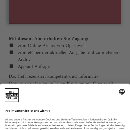
Mit diesem Abo erhalten Sie Zugang:
zum Online-Archiv von Opernwelt
zum ePaper der aktuellen Ausgabe und zum ePaper-
Archiv
App auf Anfrage
Das Heft rezensiert kompetent und informativ
Opernproduktionen auf allen Kontinenten. Opernwelt
zeigt die Welt hinter der Bühne, befragt die Macher und
verfolgt die Kulturpolitik. Große Themenblöcke
behandeln die Geschichte der Oper, bedeutende
Komponisten und die interessantesten Aspekte des
internationalen Musiklebens. Die Premierenvorschau
animiert zu Opernreisen in alle Welt.