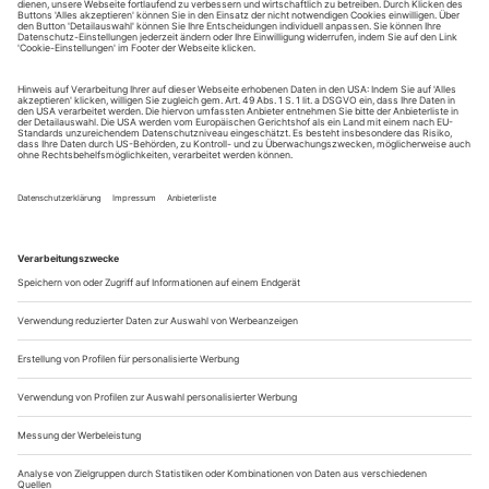
Sie erhalten Zugang zum Online-Archiv von Opernwelt
und können sowohl das aktuelle ePaper als auch das
ePaper-Archiv über Ihren Account auf www.der-
theaterverlag.de einsehen. Zugang zur App auf Anfrage.
Das Abonnement hat eine Laufzeit von einem Monat und
verlängert sich jeweils um einen weiteren Monat, sofern
es nicht vom Kunden auf der Seite „Mein Konto/Meine
Bestellungen“ auf www.der-theaterverlag.de gekündigt
wird. Eine Kündigung ist jederzeit möglich und tritt mit
dem Ende des erworbenen Bezugszeitraumes automatisch
in Kraft.
Aus steuerlichen Gründen abweichende Preise für Käufe
außerhalb Deutschlands (Endpreis vor Auslösen der Bestellung
ersichtlich)
9,99 €