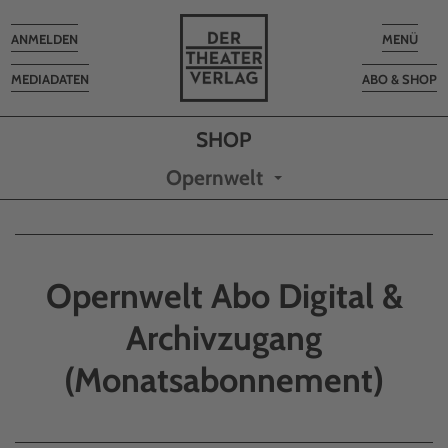
Toggle
Toggle
ANMELDEN
MENÜ
navigation
navigatio
MEDIADATEN
ABO & SHOP
Opernwelt
Opernwelt Abo Digital &
Archivzugang
(Monatsabonnement)