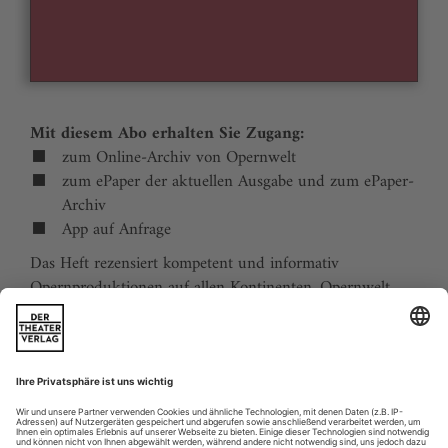
Mit diesem Abo erhalten Sie Zugang:
zum Online-Archiv von Opernwelt
zum ePaper der aktuellen Ausgabe und zum ePaper-
Archiv
App auf Anfrage
Das Heft rezensiert kompetent und informativ
Opernproduktionen auf allen Kontinenten. Opernwelt
zeigt die Welt hinter der Bühne, befragt die Macher und
verfolgt die Kulturpolitik. Große Themenblöcke
behandeln die Geschichte der Oper, bedeutende
Komponisten und die interessantesten Aspekte des
internationalen Musiklebens. Die Premierenvorschau
animiert zu Opernreisen in alle Welt.