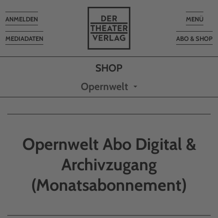
Toggle
Toggle
ANMELDEN
MENÜ
navigation
navigatio
MEDIADATEN
ABO & SHOP
Opernwelt
Opernwelt Abo Digital &
Archivzugang
(Monatsabonnement)