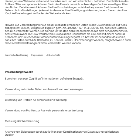
Sie erhalten Zugang zum Online-Archiv von Opernwelt
und können sowohl das aktuelle ePaper als auch das
ePaper-Archiv über Ihren Account auf www.der-
theaterverlag.de einsehen. Zugang zur App auf Anfrage.
Das Abonnement hat eine Laufzeit von einem Monat und
verlängert sich jeweils um einen weiteren Monat, sofern
es nicht vom Kunden auf der Seite „Mein Konto/Meine
Bestellungen“ auf www.der-theaterverlag.de gekündigt
wird. Eine Kündigung ist jederzeit möglich und tritt mit
dem Ende des erworbenen Bezugszeitraumes automatisch
in Kraft.
Aus steuerlichen Gründen abweichende Preise für Käufe
außerhalb Deutschlands (Endpreis vor Auslösen der Bestellung
ersichtlich)
9,99 €