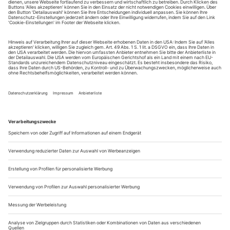
Sie erhalten Zugang zum Online-Archiv von Opernwelt
und können sowohl das aktuelle ePaper als auch das
ePaper-Archiv über Ihren Account auf www.der-
theaterverlag.de einsehen. Zugang zur App auf Anfrage.
Das Abonnement hat eine Laufzeit von einem Monat und
verlängert sich jeweils um einen weiteren Monat, sofern
es nicht vom Kunden auf der Seite „Mein Konto/Meine
Bestellungen“ auf www.der-theaterverlag.de gekündigt
wird. Eine Kündigung ist jederzeit möglich und tritt mit
dem Ende des erworbenen Bezugszeitraumes automatisch
in Kraft.
Aus steuerlichen Gründen abweichende Preise für Käufe
außerhalb Deutschlands (Endpreis vor Auslösen der Bestellung
ersichtlich)
9,99 €