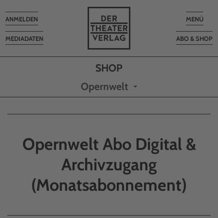
Toggle
Toggle
ANMELDEN
MENÜ
navigation
navigatio
MEDIADATEN
ABO & SHOP
Opernwelt
Opernwelt Abo Digital &
Archivzugang
(Monatsabonnement)