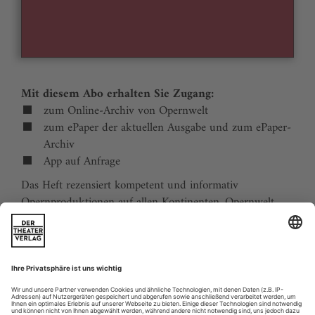
Mit diesem Abo erhalten Sie Zugang:
zum Online-Archiv von Opernwelt
zum ePaper der aktuellen Ausgabe und zum ePaper-
Archiv
App auf Anfrage
Das Heft rezensiert kompetent und informativ
Opernproduktionen auf allen Kontinenten. Opernwelt
zeigt die Welt hinter der Bühne, befragt die Macher und
verfolgt die Kulturpolitik. Große Themenblöcke
behandeln die Geschichte der Oper, bedeutende
Komponisten und die interessantesten Aspekte des
internationalen Musiklebens. Die Premierenvorschau
animiert zu Opernreisen in alle Welt.