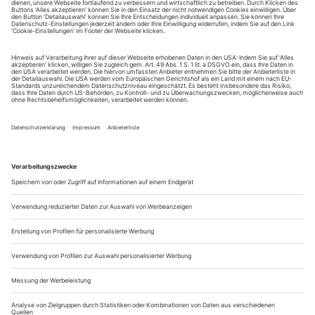
Sie erhalten Zugang zum Online-Archiv von Opernwelt
und können sowohl das aktuelle ePaper als auch das
ePaper-Archiv über Ihren Account auf www.der-
theaterverlag.de einsehen. Zugang zur App auf Anfrage.
Das Abonnement hat eine Laufzeit von einem Monat und
verlängert sich jeweils um einen weiteren Monat, sofern
es nicht vom Kunden auf der Seite „Mein Konto/Meine
Bestellungen“ auf www.der-theaterverlag.de gekündigt
wird. Eine Kündigung ist jederzeit möglich und tritt mit
dem Ende des erworbenen Bezugszeitraumes automatisch
in Kraft.
Aus steuerlichen Gründen abweichende Preise für Käufe
außerhalb Deutschlands (Endpreis vor Auslösen der Bestellung
ersichtlich)
9,99 €