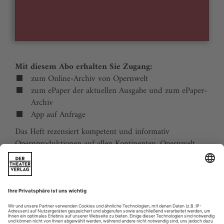
Mit diesem Abo erhalten Sie Zugang:
zum Online-Archiv von Opernwelt
zum ePaper der aktuellen Ausgabe und zum ePaper-
Archiv
App auf Anfrage
Das Heft rezensiert kompetent und informativ
Opernproduktionen auf allen Kontinenten. Opernwelt
zeigt die Welt hinter der Bühne, befragt die Macher und
verfolgt die Kulturpolitik. Große Themenblöcke
behandeln die Geschichte der Oper, bedeutende
Komponisten und die interessantesten Aspekte des
internationalen Musiklebens. Die Premierenvorschau
animiert zu Opernreisen in alle Welt.