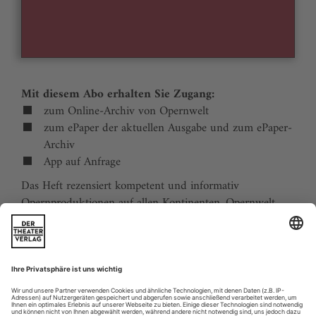
Mit diesem Abo erhalten Sie Zugang:
zum Online-Archiv von Opernwelt
zum ePaper der aktuellen Ausgabe und zum ePaper-
Archiv
App auf Anfrage
Das Heft rezensiert kompetent und informativ
Opernproduktionen auf allen Kontinenten. Opernwelt
zeigt die Welt hinter der Bühne, befragt die Macher und
verfolgt die Kulturpolitik. Große Themenblöcke
behandeln die Geschichte der Oper, bedeutende
Komponisten und die interessantesten Aspekte des
internationalen Musiklebens. Die Premierenvorschau
animiert zu Opernreisen in alle Welt.