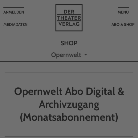
Toggle
Toggle
ANMELDEN
MENÜ
navigation
navigatio
MEDIADATEN
ABO & SHOP
Opernwelt
Opernwelt Abo Digital &
Archivzugang
(Monatsabonnement)