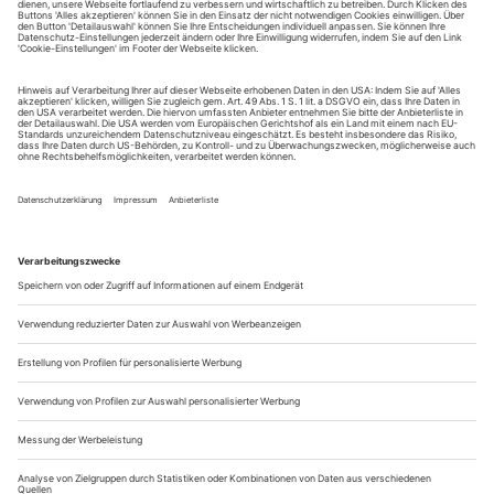
Sie erhalten Zugang zum Online-Archiv von Opernwelt
und können sowohl das aktuelle ePaper als auch das
ePaper-Archiv über Ihren Account auf www.der-
theaterverlag.de einsehen. Zugang zur App auf Anfrage.
Das Abonnement hat eine Laufzeit von einem Monat und
verlängert sich jeweils um einen weiteren Monat, sofern
es nicht vom Kunden auf der Seite „Mein Konto/Meine
Bestellungen“ auf www.der-theaterverlag.de gekündigt
wird. Eine Kündigung ist jederzeit möglich und tritt mit
dem Ende des erworbenen Bezugszeitraumes automatisch
in Kraft.
Aus steuerlichen Gründen abweichende Preise für Käufe
außerhalb Deutschlands (Endpreis vor Auslösen der Bestellung
ersichtlich)
9,99 €