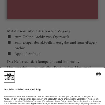
Mit diesem Abo erhalten Sie Zugang:
zum Online-Archiv von Opernwelt
zum ePaper der aktuellen Ausgabe und zum ePaper-
Archiv
App auf Anfrage
Das Heft rezensiert kompetent und informativ
Opernproduktionen auf allen Kontinenten. Opernwelt
zeigt die Welt hinter der Bühne, befragt die Macher und
verfolgt die Kulturpolitik. Große Themenblöcke
behandeln die Geschichte der Oper, bedeutende
Komponisten und die interessantesten Aspekte des
internationalen Musiklebens. Die Premierenvorschau
animiert zu Opernreisen in alle Welt.