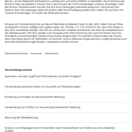
Sie erhalten Zugang zum Online-Archiv von Opernwelt
und können sowohl das aktuelle ePaper als auch das
ePaper-Archiv über Ihren Account auf www.der-
theaterverlag.de einsehen. Zugang zur App auf Anfrage.
Das Abonnement hat eine Laufzeit von einem Monat und
verlängert sich jeweils um einen weiteren Monat, sofern
es nicht vom Kunden auf der Seite „Mein Konto/Meine
Bestellungen“ auf www.der-theaterverlag.de gekündigt
wird. Eine Kündigung ist jederzeit möglich und tritt mit
dem Ende des erworbenen Bezugszeitraumes automatisch
in Kraft.
Aus steuerlichen Gründen abweichende Preise für Käufe
außerhalb Deutschlands (Endpreis vor Auslösen der Bestellung
ersichtlich)
9,99 €