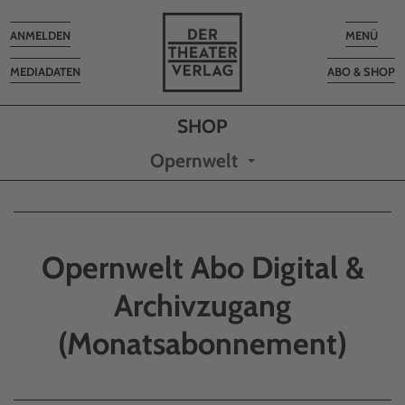
Toggle
Toggle
ANMELDEN
MENÜ
navigation
navigatio
MEDIADATEN
ABO & SHOP
Opernwelt
Opernwelt Abo Digital &
Archivzugang
(Monatsabonnement)