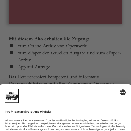
Mit diesem Abo erhalten Sie Zugang:
zum Online-Archiv von Opernwelt
zum ePaper der aktuellen Ausgabe und zum ePaper-
Archiv
App auf Anfrage
Das Heft rezensiert kompetent und informativ
Opernproduktionen auf allen Kontinenten. Opernwelt
zeigt die Welt hinter der Bühne, befragt die Macher und
verfolgt die Kulturpolitik. Große Themenblöcke
behandeln die Geschichte der Oper, bedeutende
Komponisten und die interessantesten Aspekte des
internationalen Musiklebens. Die Premierenvorschau
animiert zu Opernreisen in alle Welt.