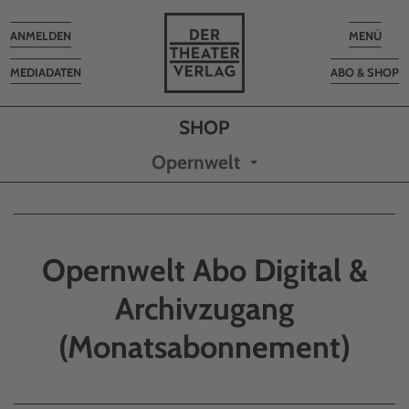
Toggle
Toggle
ANMELDEN
MENÜ
navigation
navigatio
MEDIADATEN
ABO & SHOP
Opernwelt
Opernwelt Abo Digital &
Archivzugang
(Monatsabonnement)