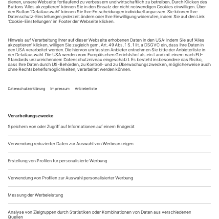
Sie erhalten Zugang zum Online-Archiv von Opernwelt
und können sowohl das aktuelle ePaper als auch das
ePaper-Archiv über Ihren Account auf www.der-
theaterverlag.de einsehen. Zugang zur App auf Anfrage.
Das Abonnement hat eine Laufzeit von einem Monat und
verlängert sich jeweils um einen weiteren Monat, sofern
es nicht vom Kunden auf der Seite „Mein Konto/Meine
Bestellungen“ auf www.der-theaterverlag.de gekündigt
wird. Eine Kündigung ist jederzeit möglich und tritt mit
dem Ende des erworbenen Bezugszeitraumes automatisch
in Kraft.
Aus steuerlichen Gründen abweichende Preise für Käufe
außerhalb Deutschlands (Endpreis vor Auslösen der Bestellung
ersichtlich)
9,99 €