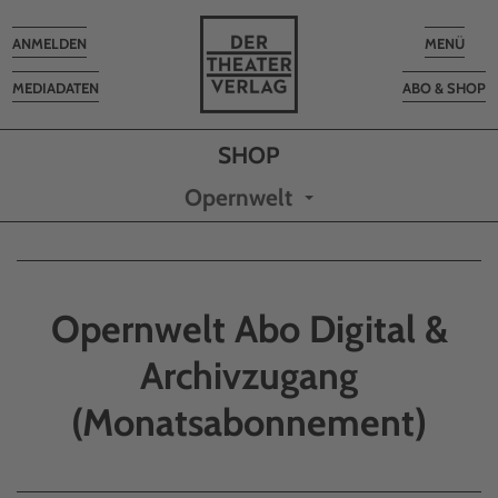
Toggle
Toggle
ANMELDEN
MENÜ
navigation
navigatio
MEDIADATEN
ABO & SHOP
Opernwelt
Opernwelt Abo Digital &
Archivzugang
(Monatsabonnement)