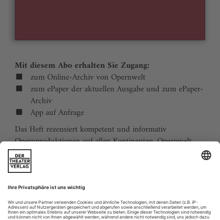
Mit diesem Abo erhalten Sie Zugang:
zum Online-Archiv von Opernwelt
zum ePaper der aktuellen Ausgabe und zum ePaper-
Archiv
App auf Anfrage
Das Heft rezensiert kompetent und informativ
Opernproduktionen auf allen Kontinenten. Opernwelt
zeigt die Welt hinter der Bühne, befragt die Macher und
verfolgt die Kulturpolitik. Große Themenblöcke
behandeln die Geschichte der Oper, bedeutende
Komponisten und die interessantesten Aspekte des
internationalen Musiklebens. Die Premierenvorschau
animiert zu Opernreisen in alle Welt.