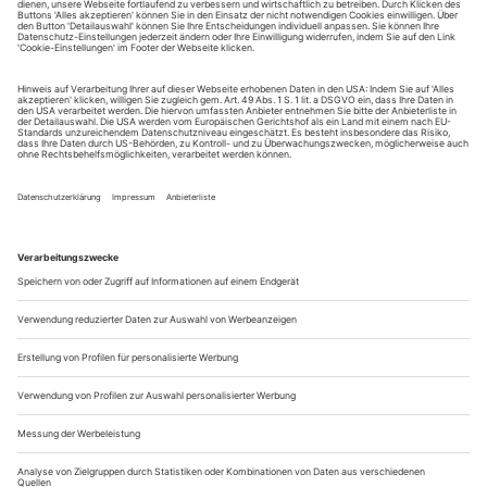
Sie erhalten Zugang zum Online-Archiv von Opernwelt
und können sowohl das aktuelle ePaper als auch das
ePaper-Archiv über Ihren Account auf www.der-
theaterverlag.de einsehen. Zugang zur App auf Anfrage.
Das Abonnement hat eine Laufzeit von einem Monat und
verlängert sich jeweils um einen weiteren Monat, sofern
es nicht vom Kunden auf der Seite „Mein Konto/Meine
Bestellungen“ auf www.der-theaterverlag.de gekündigt
wird. Eine Kündigung ist jederzeit möglich und tritt mit
dem Ende des erworbenen Bezugszeitraumes automatisch
in Kraft.
Aus steuerlichen Gründen abweichende Preise für Käufe
außerhalb Deutschlands (Endpreis vor Auslösen der Bestellung
ersichtlich)
9,99 €