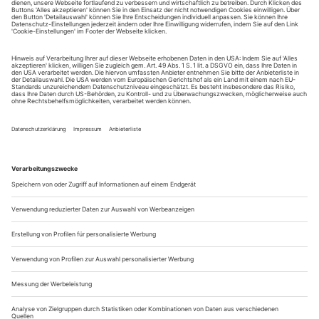
Sie erhalten Zugang zum Online-Archiv von Opernwelt
und können sowohl das aktuelle ePaper als auch das
ePaper-Archiv über Ihren Account auf www.der-
theaterverlag.de einsehen. Zugang zur App auf Anfrage.
Das Abonnement hat eine Laufzeit von einem Monat und
verlängert sich jeweils um einen weiteren Monat, sofern
es nicht vom Kunden auf der Seite „Mein Konto/Meine
Bestellungen“ auf www.der-theaterverlag.de gekündigt
wird. Eine Kündigung ist jederzeit möglich und tritt mit
dem Ende des erworbenen Bezugszeitraumes automatisch
in Kraft.
Aus steuerlichen Gründen abweichende Preise für Käufe
außerhalb Deutschlands (Endpreis vor Auslösen der Bestellung
ersichtlich)
9,99 €