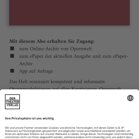
Mit diesem Abo erhalten Sie Zugang:
zum Online-Archiv von Opernwelt
zum ePaper der aktuellen Ausgabe und zum ePaper-
Archiv
App auf Anfrage
Das Heft rezensiert kompetent und informativ
Opernproduktionen auf allen Kontinenten. Opernwelt
zeigt die Welt hinter der Bühne, befragt die Macher und
verfolgt die Kulturpolitik. Große Themenblöcke
behandeln die Geschichte der Oper, bedeutende
Komponisten und die interessantesten Aspekte des
internationalen Musiklebens. Die Premierenvorschau
animiert zu Opernreisen in alle Welt.