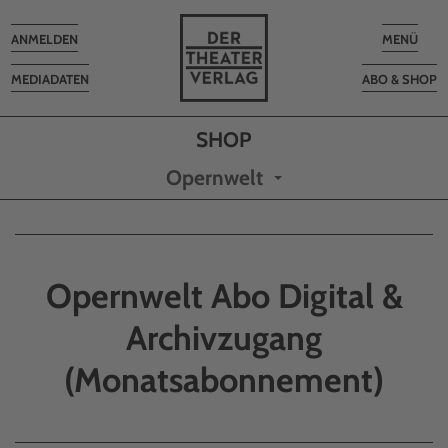
Toggle
Toggle
ANMELDEN
MENÜ
navigation
navigatio
MEDIADATEN
ABO & SHOP
Opernwelt
Opernwelt Abo Digital &
Archivzugang
(Monatsabonnement)