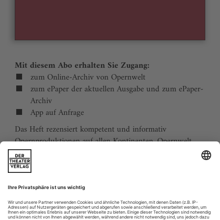
Mit diesem Abo erhalten Sie Zugang:
zum Online-Archiv von Opernwelt
zum ePaper der aktuellen Ausgabe und zum ePaper-
Archiv
App auf Anfrage
Das Heft rezensiert kompetent und informativ
Opernproduktionen auf allen Kontinenten. Opernwelt
zeigt die Welt hinter der Bühne, befragt die Macher und
verfolgt die Kulturpolitik. Große Themenblöcke
behandeln die Geschichte der Oper, bedeutende
Komponisten und die interessantesten Aspekte des
internationalen Musiklebens. Die Premierenvorschau
animiert zu Opernreisen in alle Welt.