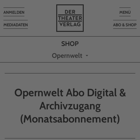
Toggle
Toggle
ANMELDEN
MENÜ
navigation
navigatio
MEDIADATEN
ABO & SHOP
Opernwelt
Opernwelt Abo Digital &
Archivzugang
(Monatsabonnement)