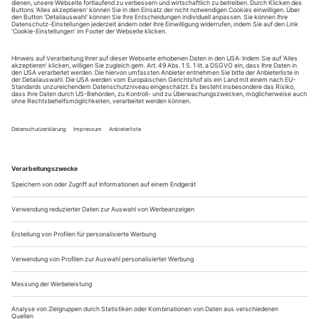
Sie erhalten Zugang zum Online-Archiv von Opernwelt
und können sowohl das aktuelle ePaper als auch das
ePaper-Archiv über Ihren Account auf www.der-
theaterverlag.de einsehen. Zugang zur App auf Anfrage.
Das Abonnement hat eine Laufzeit von einem Monat und
verlängert sich jeweils um einen weiteren Monat, sofern
es nicht vom Kunden auf der Seite „Mein Konto/Meine
Bestellungen“ auf www.der-theaterverlag.de gekündigt
wird. Eine Kündigung ist jederzeit möglich und tritt mit
dem Ende des erworbenen Bezugszeitraumes automatisch
in Kraft.
Aus steuerlichen Gründen abweichende Preise für Käufe
außerhalb Deutschlands (Endpreis vor Auslösen der Bestellung
ersichtlich)
9,99 €