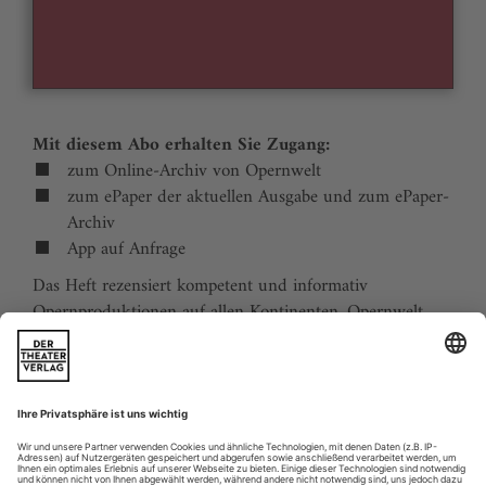
Mit diesem Abo erhalten Sie Zugang:
zum Online-Archiv von Opernwelt
zum ePaper der aktuellen Ausgabe und zum ePaper-
Archiv
App auf Anfrage
Das Heft rezensiert kompetent und informativ
Opernproduktionen auf allen Kontinenten. Opernwelt
zeigt die Welt hinter der Bühne, befragt die Macher und
verfolgt die Kulturpolitik. Große Themenblöcke
behandeln die Geschichte der Oper, bedeutende
Komponisten und die interessantesten Aspekte des
internationalen Musiklebens. Die Premierenvorschau
animiert zu Opernreisen in alle Welt.