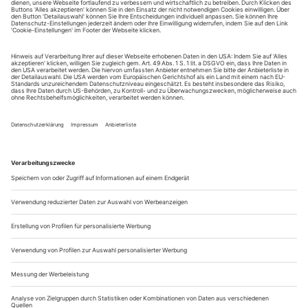
Sie erhalten Zugang zum Online-Archiv von Opernwelt
und können sowohl das aktuelle ePaper als auch das
ePaper-Archiv über Ihren Account auf www.der-
theaterverlag.de einsehen. Zugang zur App auf Anfrage.
Das Abonnement hat eine Laufzeit von einem Monat und
verlängert sich jeweils um einen weiteren Monat, sofern
es nicht vom Kunden auf der Seite „Mein Konto/Meine
Bestellungen“ auf www.der-theaterverlag.de gekündigt
wird. Eine Kündigung ist jederzeit möglich und tritt mit
dem Ende des erworbenen Bezugszeitraumes automatisch
in Kraft.
Aus steuerlichen Gründen abweichende Preise für Käufe
außerhalb Deutschlands (Endpreis vor Auslösen der Bestellung
ersichtlich)
9,99 €