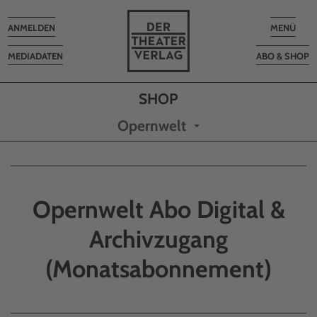
Toggle
Toggle
ANMELDEN
MENÜ
navigation
navigatio
MEDIADATEN
ABO & SHOP
Opernwelt
Opernwelt Abo Digital &
Archivzugang
(Monatsabonnement)