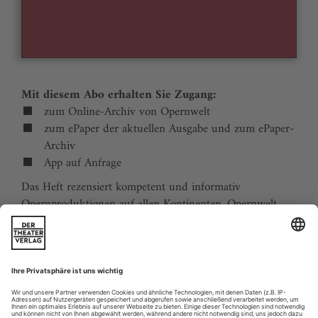
Mit diesem Abo erhalten Sie Zugang:
zum Online-Archiv von Opernwelt
zum ePaper der aktuellen Ausgabe und zum ePaper-
Archiv
App auf Anfrage
Das Heft rezensiert kompetent und informativ
Opernproduktionen auf allen Kontinenten. Opernwelt
zeigt die Welt hinter der Bühne, befragt die Macher und
verfolgt die Kulturpolitik. Große Themenblöcke
behandeln die Geschichte der Oper, bedeutende
Komponisten und die interessantesten Aspekte des
internationalen Musiklebens. Die Premierenvorschau
animiert zu Opernreisen in alle Welt.