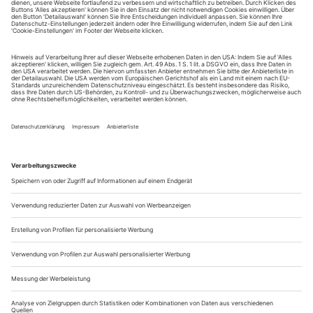
Sie erhalten Zugang zum Online-Archiv von Opernwelt
und können sowohl das aktuelle ePaper als auch das
ePaper-Archiv über Ihren Account auf www.der-
theaterverlag.de einsehen. Zugang zur App auf Anfrage.
Das Abonnement hat eine Laufzeit von einem Monat und
verlängert sich jeweils um einen weiteren Monat, sofern
es nicht vom Kunden auf der Seite „Mein Konto/Meine
Bestellungen“ auf www.der-theaterverlag.de gekündigt
wird. Eine Kündigung ist jederzeit möglich und tritt mit
dem Ende des erworbenen Bezugszeitraumes automatisch
in Kraft.
Aus steuerlichen Gründen abweichende Preise für Käufe
außerhalb Deutschlands (Endpreis vor Auslösen der Bestellung
ersichtlich)
9,99 €