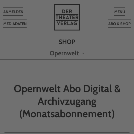
Toggle
Toggle
ANMELDEN
MENÜ
navigation
navigatio
MEDIADATEN
ABO & SHOP
Opernwelt
Opernwelt Abo Digital &
Archivzugang
(Monatsabonnement)