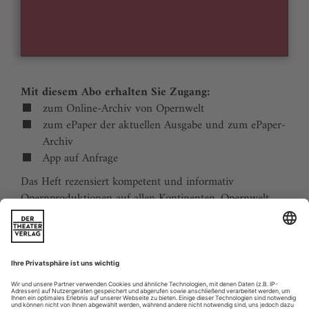
Mit diesem Abo erhalten Sie Zugang:
zum Online-Archiv von Opernwelt
zum ePaper der aktuellen Ausgabe und zum ePaper-
Archiv
App auf Anfrage
Das Heft rezensiert kompetent und informativ
Opernproduktionen auf allen Kontinenten. Opernwelt
zeigt die Welt hinter der Bühne, befragt die Macher und
verfolgt die Kulturpolitik. Große Themenblöcke
behandeln die Geschichte der Oper, bedeutende
Komponisten und die interessantesten Aspekte des
internationalen Musiklebens. Die Premierenvorschau
animiert zu Opernreisen in alle Welt.