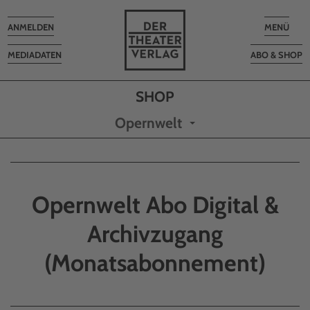
Toggle
Toggle
ANMELDEN
MENÜ
navigation
navigatio
MEDIADATEN
ABO & SHOP
Opernwelt
Opernwelt Abo Digital &
Archivzugang
(Monatsabonnement)