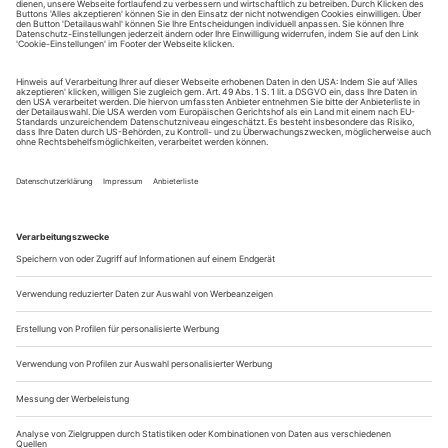
Sie erhalten Zugang zum Online-Archiv von Opernwelt
und können sowohl das aktuelle ePaper als auch das
ePaper-Archiv über Ihren Account auf www.der-
theaterverlag.de einsehen. Zugang zur App auf Anfrage.
Das Abonnement hat eine Laufzeit von einem Monat und
verlängert sich jeweils um einen weiteren Monat, sofern
es nicht vom Kunden auf der Seite „Mein Konto/Meine
Bestellungen“ auf www.der-theaterverlag.de gekündigt
wird. Eine Kündigung ist jederzeit möglich und tritt mit
dem Ende des erworbenen Bezugszeitraumes automatisch
in Kraft.
Aus steuerlichen Gründen abweichende Preise für Käufe
außerhalb Deutschlands (Endpreis vor Auslösen der Bestellung
ersichtlich)
9,99 €