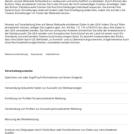
Sie erhalten Zugang zum Online-Archiv von Opernwelt
und können sowohl das aktuelle ePaper als auch das
ePaper-Archiv über Ihren Account auf www.der-
theaterverlag.de einsehen. Zugang zur App auf Anfrage.
Das Abonnement hat eine Laufzeit von einem Monat und
verlängert sich jeweils um einen weiteren Monat, sofern
es nicht vom Kunden auf der Seite „Mein Konto/Meine
Bestellungen“ auf www.der-theaterverlag.de gekündigt
wird. Eine Kündigung ist jederzeit möglich und tritt mit
dem Ende des erworbenen Bezugszeitraumes automatisch
in Kraft.
Aus steuerlichen Gründen abweichende Preise für Käufe
außerhalb Deutschlands (Endpreis vor Auslösen der Bestellung
ersichtlich)
9,99 €