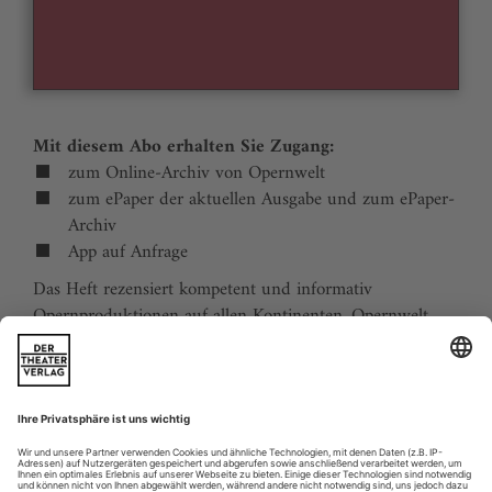
Mit diesem Abo erhalten Sie Zugang:
zum Online-Archiv von Opernwelt
zum ePaper der aktuellen Ausgabe und zum ePaper-
Archiv
App auf Anfrage
Das Heft rezensiert kompetent und informativ
Opernproduktionen auf allen Kontinenten. Opernwelt
zeigt die Welt hinter der Bühne, befragt die Macher und
verfolgt die Kulturpolitik. Große Themenblöcke
behandeln die Geschichte der Oper, bedeutende
Komponisten und die interessantesten Aspekte des
internationalen Musiklebens. Die Premierenvorschau
animiert zu Opernreisen in alle Welt.