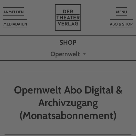
Toggle
Toggle
ANMELDEN
MENÜ
navigation
navigatio
MEDIADATEN
ABO & SHOP
Opernwelt
Opernwelt Abo Digital &
Archivzugang
(Monatsabonnement)