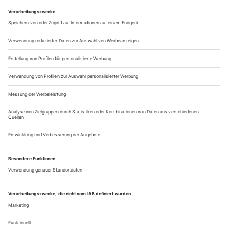
und tritt mit dem Ende des erworbenen
Bezugszeitraumes automatisch in Kraft.
Aus steuerlichen Gründen abweichende Preise für Käufe
außerhalb Deutschlands (Endpreis vor Auslösen der Bestellung
ersichtlich)
9,99 €
inkl. 7% MwSt
keine
Versandkosten
Lieferzeit sofort
Bestellen