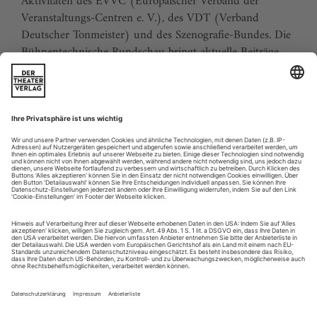
Aktivitäten des EVVC (Europäischer Verband der
Veranstaltungs-Centren e. V.), des VDT (Verband
Deutscher Tonmeister) und des Szenografie-Bundes. Die
Bühnentechnische Rundschau bringt aktuelle Beiträge
über Theaterarchitektur, Bühnenbild und Insze­­nierung,
technische Einrichtungen und Management, aber auch
über berufliche Bildung, Sicherheit, neue Produkte und
Aktuelles aus der Branche. Die Bühnentechnische
Rundschau ist als einzige theatertechnische Zeitschrift in
allen deutschsprachigen Ländern praktisch lückenlos
verbreitet und wird weltweit von Fachleuten gelesen.
Sie erhalten Zugang zum Online-Archiv der BTR und
können sowohl das aktuelle ePaper als auch das ePaper-
Archiv über Ihren Account auf www.der-theaterverlag.de
einsehen. Das Abonnement hat eine Laufzeit von einem
Monat und verlängert sich jeweils um einen weiteren
Monat, sofern es nicht vom Kunden auf der Seite „Mein
Konto/Meine Bestellungen“ auf www.der-theaterverlag.de
gekündigt wird. Eine Kündigung ist jederzeit möglich