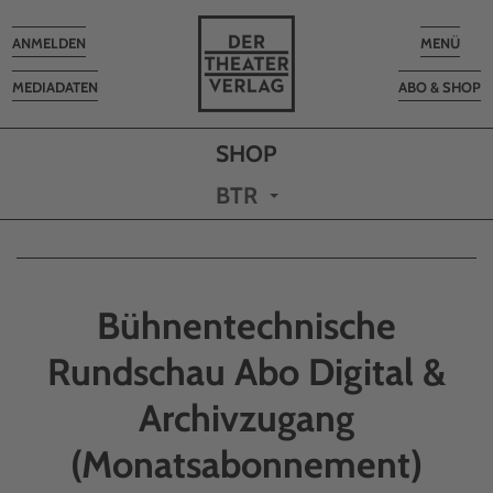
Toggle
Toggle
ANMELDEN
MENÜ
navigation
navigatio
MEDIADATEN
ABO & SHOP
BTR
Bühnentechnische
Rundschau Abo Digital &
Archivzugang
(Monatsabonnement)