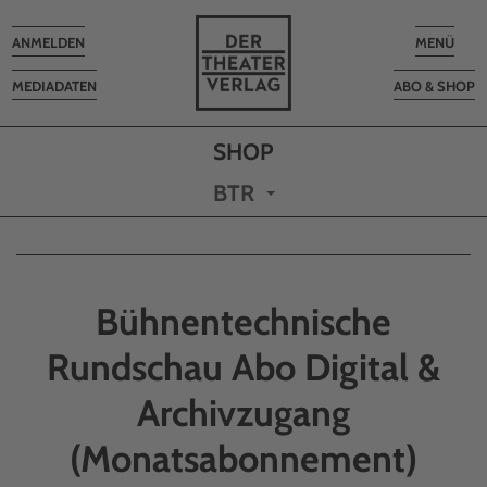
Toggle
Toggle
ANMELDEN
MENÜ
navigation
navigatio
MEDIADATEN
ABO & SHOP
BTR
Bühnentechnische
Rundschau Abo Digital &
Archivzugang
(Monatsabonnement)