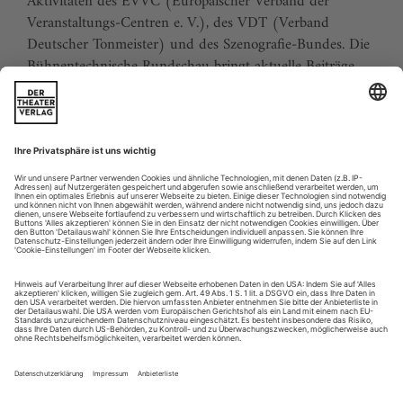
Aktivitäten des EVVC (Europäischer Verband der
Veranstaltungs-Centren e. V.), des VDT (Verband
Deutscher Tonmeister) und des Szenografie-Bundes. Die
Bühnentechnische Rundschau bringt aktuelle Beiträge
über Theaterarchitektur, Bühnenbild und Insze­­nierung,
technische Einrichtungen und Management, aber auch
über berufliche Bildung, Sicherheit, neue Produkte und
Aktuelles aus der Branche. Die Bühnentechnische
Rundschau ist als einzige theatertechnische Zeitschrift in
allen deutschsprachigen Ländern praktisch lückenlos
verbreitet und wird weltweit von Fachleuten gelesen.
Sie erhalten Zugang zum Online-Archiv der BTR und
können sowohl das aktuelle ePaper als auch das ePaper-
Archiv über Ihren Account auf www.der-theaterverlag.de
einsehen. Das Abonnement hat eine Laufzeit von einem
Monat und verlängert sich jeweils um einen weiteren
Monat, sofern es nicht vom Kunden auf der Seite „Mein
Konto/Meine Bestellungen“ auf www.der-theaterverlag.de
gekündigt wird. Eine Kündigung ist jederzeit möglich