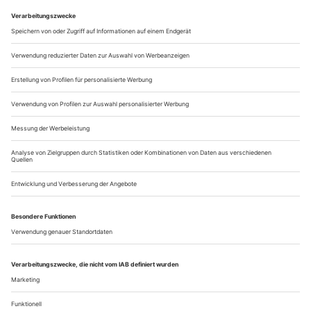
und tritt mit dem Ende des erworbenen
Bezugszeitraumes automatisch in Kraft.
Aus steuerlichen Gründen abweichende Preise für Käufe
außerhalb Deutschlands (Endpreis vor Auslösen der Bestellung
ersichtlich)
9,99 €
inkl. 7% MwSt
keine
Versandkosten
Lieferzeit sofort
Bestellen