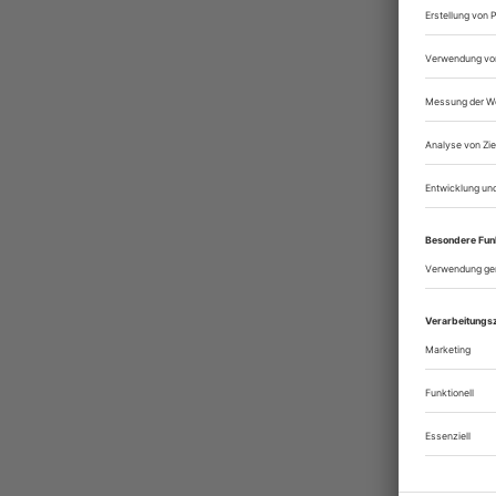
(Euro
e. V.
und d
Runds
Theat
tech
auch 
Produ
Bühne
theat
deuts
verbr
geles
Sie 