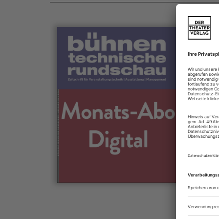
Für a
Mit 
z
z
Die B
für V
und 
geles
DTHG
und d
Scén
infor