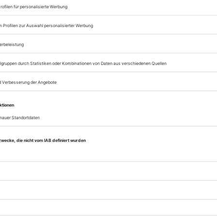
päischer Verband der Veranstaltungs-Centren
), des VDT (Verband Deutscher Tonmeister)
es Szenografie-Bundes. Die Bühnentechnische
chau bringt aktuelle Beiträge über
erarchitektur, Bühnenbild und Insze­­nierung,
nische Einrichtungen und Management, aber
über berufliche Bildung, Sicherheit, neue
kte und Aktuelles aus der Branche. Die
ntechnische Rundschau ist als einzige
ertechnische Zeitschrift in allen
chsprachigen Ländern praktisch lückenlos
eitet und wird weltweit von Fachleuten
en.
erhalten Zugang zum Online-Archiv der BTR