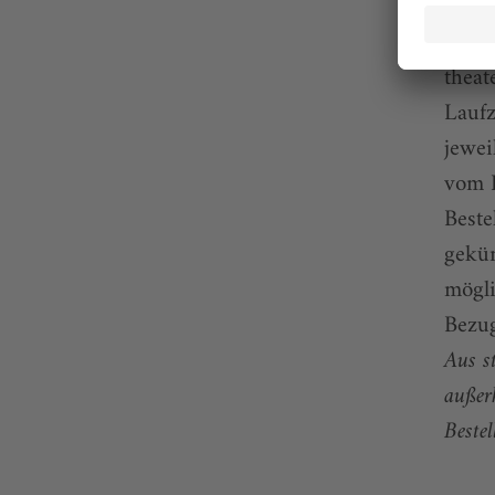
und k
ePape
theat
Laufz
jewei
vom 
Beste
gekün
mögli
Bezug
Aus s
außer
Bestel