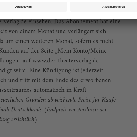
önnen sowohl das aktuelle ePaper als auch das
r-Archiv über Ihren Account auf www.der-
erverlag.de einsehen. Das Abonnement hat eine
eit von einem Monat und verlängert sich
ls um einen weiteren Monat, sofern es nicht
Kunden auf der Seite „Mein Konto/Meine
llungen“ auf www.der-theaterverlag.de
digt wird. Eine Kündigung ist jederzeit
ch und tritt mit dem Ende des erworbenen
szeitraumes automatisch in Kraft.
teuerlichen Gründen abweichende Preise für Käufe
halb Deutschlands (Endpreis vor Auslösen der
lung ersichtlich)