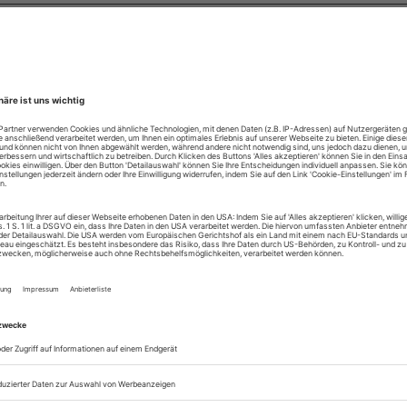
lle, die elektronisch unterwegs sind.
diesem Abo erhalten Sie Zugang:
um Online-Archiv der BTR
um ePaper der aktuellen Ausgabe
ühnentechnische Rundschau, die Zeitschrift
eranstaltungstechnik, Ausstattung, Architektur
Management wird in mehr als 30 Ländern
en. In der Bundesrepublik ist sie Organ der
 (Deutsche Theatertechnische Gesellschaft)
er OISTAT (Organisation Internationale des
ographes). Die Bühnentechnische Rundschau
miert zudem über Aktivitäten des EVVC