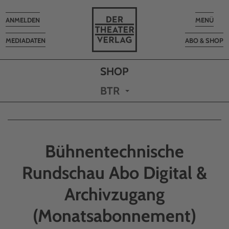
Toggle
Toggle
ANMELDEN
MENÜ
navigation
navigatio
MEDIADATEN
ABO & SHOP
BTR
Bühnentechnische
Rundschau Abo Digital &
Archivzugang
(Monatsabonnement)