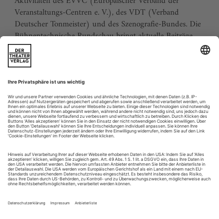
Aktivitäten des EVVC (Europäischer Verband der
Veranstaltungs-Centren e. V.), des VDT (Verband
Deutscher Tonmeister) und des Szenografie-Bundes. Die
Bühnentechnische Rundschau bringt aktuelle Beiträge
über Theaterarchitektur, Bühnenbild und Insze­­nierung,
technische Einrichtungen und Management, aber auch
über berufliche Bildung, Sicherheit, neue Produkte und
Aktuelles aus der Branche. Die Bühnentechnische
Rundschau ist als einzige theatertechnische Zeitschrift in
allen deutschsprachigen Ländern praktisch lückenlos
verbreitet und wird weltweit von Fachleuten gelesen.
Sie erhalten Zugang zum Online-Archiv der BTR und
können sowohl das aktuelle ePaper als auch das ePaper-
Archiv über Ihren Account auf www.der-theaterverlag.de
einsehen. Das Abonnement hat eine Laufzeit von einem
Monat und verlängert sich jeweils um einen weiteren
Monat, sofern es nicht vom Kunden auf der Seite „Mein
Konto/Meine Bestellungen“ auf www.der-theaterverlag.de
gekündigt wird. Eine Kündigung ist jederzeit möglich