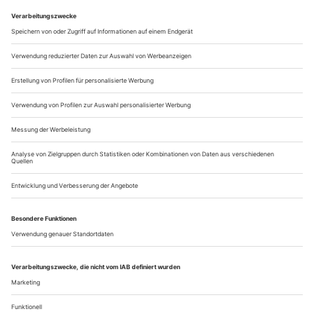
und tritt mit dem Ende des erworbenen
Bezugszeitraumes automatisch in Kraft.
Aus steuerlichen Gründen abweichende Preise für Käufe
außerhalb Deutschlands (Endpreis vor Auslösen der Bestellung
ersichtlich)
9,99 €
inkl. 7% MwSt
keine
Versandkosten
Lieferzeit sofort
Bestellen