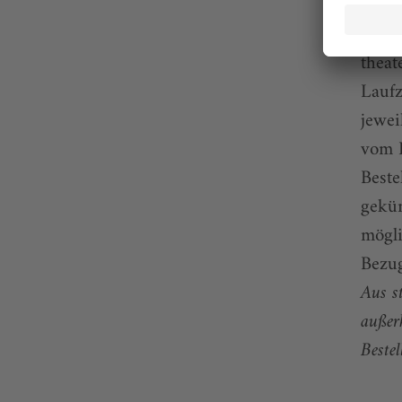
und k
ePape
theat
Laufz
jewei
vom 
Beste
gekün
mögli
Bezug
Aus s
außer
Bestel