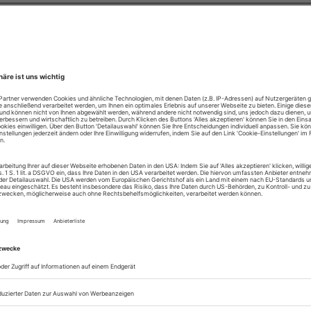
lle, die elektronisch unterwegs sind.
diesem Abo erhalten Sie Zugang:
um Online-Archiv der BTR
um ePaper der aktuellen Ausgabe
ühnentechnische Rundschau, die Zeitschrift
eranstaltungstechnik, Ausstattung, Architektur
Management wird in mehr als 30 Ländern
en. In der Bundesrepublik ist sie Organ der
 (Deutsche Theatertechnische Gesellschaft)
er OISTAT (Organisation Internationale des
ographes). Die Bühnentechnische Rundschau
miert zudem über Aktivitäten des EVVC