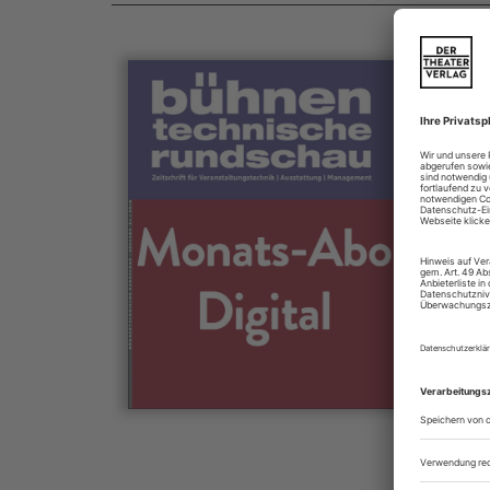
Für a
Mit 
z
z
Die B
für V
und 
geles
DTHG
und d
Scén
infor