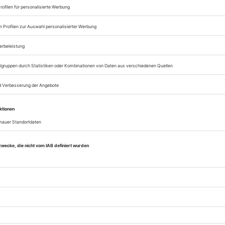
päischer Verband der Veranstaltungs-Centren
), des VDT (Verband Deutscher Tonmeister)
es Szenografie-Bundes. Die Bühnentechnische
chau bringt aktuelle Beiträge über
erarchitektur, Bühnenbild und Insze­­nierung,
nische Einrichtungen und Management, aber
über berufliche Bildung, Sicherheit, neue
kte und Aktuelles aus der Branche. Die
ntechnische Rundschau ist als einzige
ertechnische Zeitschrift in allen
chsprachigen Ländern praktisch lückenlos
eitet und wird weltweit von Fachleuten
en.
erhalten Zugang zum Online-Archiv der BTR