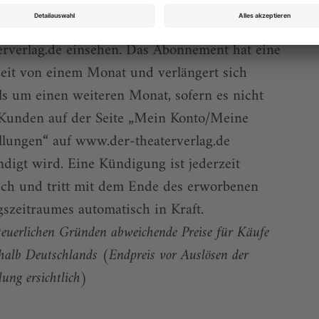
önnen sowohl das aktuelle ePaper als auch das
r-Archiv über Ihren Account auf www.der-
erverlag.de einsehen. Das Abonnement hat eine
eit von einem Monat und verlängert sich
ls um einen weiteren Monat, sofern es nicht
Kunden auf der Seite „Mein Konto/Meine
llungen“ auf www.der-theaterverlag.de
digt wird. Eine Kündigung ist jederzeit
ch und tritt mit dem Ende des erworbenen
szeitraumes automatisch in Kraft.
teuerlichen Gründen abweichende Preise für Käufe
halb Deutschlands (Endpreis vor Auslösen der
lung ersichtlich)