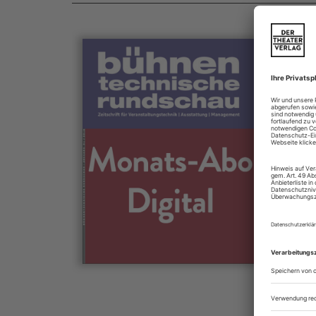
Für a
Mit 
z
z
Die B
für V
und 
geles
DTHG
und d
Scén
infor