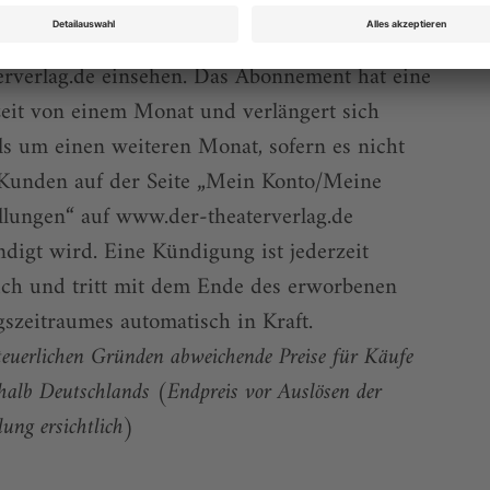
önnen sowohl das aktuelle ePaper als auch das
r-Archiv über Ihren Account auf www.der-
erverlag.de einsehen. Das Abonnement hat eine
eit von einem Monat und verlängert sich
ls um einen weiteren Monat, sofern es nicht
Kunden auf der Seite „Mein Konto/Meine
llungen“ auf www.der-theaterverlag.de
digt wird. Eine Kündigung ist jederzeit
ch und tritt mit dem Ende des erworbenen
szeitraumes automatisch in Kraft.
teuerlichen Gründen abweichende Preise für Käufe
halb Deutschlands (Endpreis vor Auslösen der
lung ersichtlich)