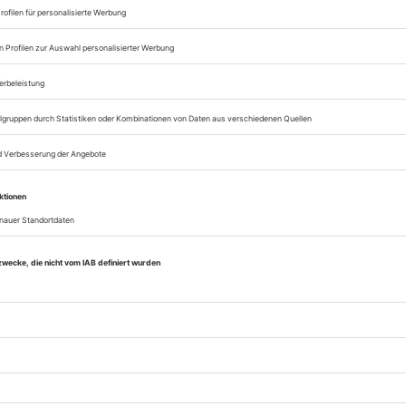
päischer Verband der Veranstaltungs-Centren
), des VDT (Verband Deutscher Tonmeister)
es Szenografie-Bundes. Die Bühnentechnische
chau bringt aktuelle Beiträge über
erarchitektur, Bühnenbild und Insze­­nierung,
nische Einrichtungen und Management, aber
über berufliche Bildung, Sicherheit, neue
kte und Aktuelles aus der Branche. Die
ntechnische Rundschau ist als einzige
ertechnische Zeitschrift in allen
chsprachigen Ländern praktisch lückenlos
eitet und wird weltweit von Fachleuten
en.
erhalten Zugang zum Online-Archiv der BTR