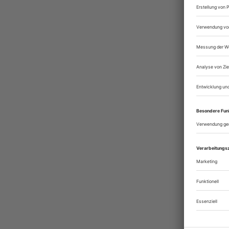
(Euro
e. V.
und d
Runds
Theat
tech
auch 
Produ
Bühne
theat
deuts
verbr
geles
Sie 