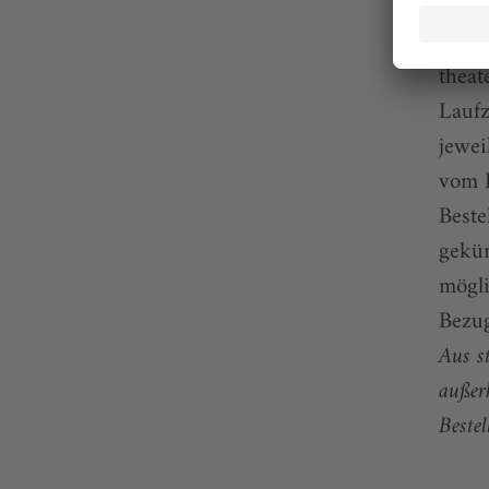
und k
ePape
theat
Laufz
jewei
vom 
Beste
gekün
mögli
Bezug
Aus s
außer
Bestel