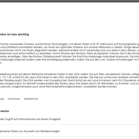
lle, die elektronisch unterwegs sind.
diesem Abo erhalten Sie Zugang:
um Online-Archiv der BTR
um ePaper der aktuellen Ausgabe
ühnentechnische Rundschau, die Zeitschrift
eranstaltungstechnik, Ausstattung, Architektur
Management wird in mehr als 30 Ländern
en. In der Bundesrepublik ist sie Organ der
 (Deutsche Theatertechnische Gesellschaft)
er OISTAT (Organisation Internationale des
ographes). Die Bühnentechnische Rundschau
miert zudem über Aktivitäten des EVVC