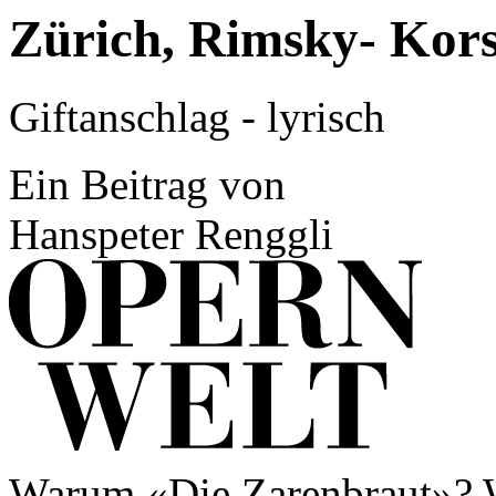
Zürich, Rimsky- Kor
Giftanschlag - lyrisch
Ein Beitrag von
Hanspeter Renggli
Warum «Die Zarenbraut»? W