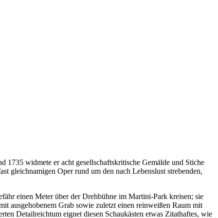
nd 1735 widmete er acht gesellschaftskritische Gemälde und Stiche
r fast gleichnamigen Oper rund um den nach Lebenslust strebenden,
ähr einen Meter über der Drehbühne im Martini-Park kreisen; sie
f mit ausgehobenem Grab sowie zuletzt einen reinweißen Raum mit
ierten Detailreichtum eignet diesen Schaukästen etwas Zitathaftes, wie