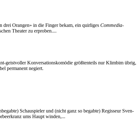
n drei Orangen» in die Finger bekam, ein quirliges
Commedia-
schen Theater zu erproben....
nt-geistvoller Konversationskomödie größtenteils nur Klimbim übrig,
bel permanent negiert.
ochbegabte) Schauspieler und (nicht ganz so begabte) Regisseur Sven-
rbeerkranz ums Haupt winden,...