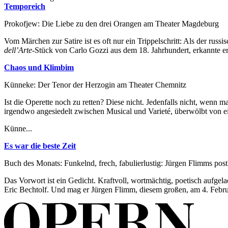
Temporeich
Prokofjew: Die Liebe zu den drei Orangen am Theater Magdeburg
Vom Märchen zur Satire ist es oft nur ein Trippelschritt: Als der ru
dell’Arte
-Stück von Carlo Gozzi aus dem 18. Jahrhundert, erkannte er 
Chaos und Klimbim
Künneke: Der Tenor der Herzogin am Theater Chemnitz
Ist die Operette noch zu retten? Diese nicht. Jedenfalls nicht, wen
irgendwo angesiedelt zwischen Musical und Varieté, überwölbt von ei
Künne...
Es war die beste Zeit
Buch des Monats: Funkelnd, frech, fabulierlustig: Jürgen Flimms po
Das Vorwort ist ein Gedicht. Kraftvoll, wortmächtig, poetisch aufgela
Eric Bechtolf. Und mag er Jürgen Flimm, diesem großen, am 4. Feb