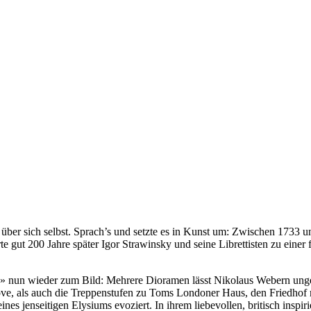
über sich selbst. Sprach’s und setzte es in Kunst um: Zwischen 1733 u
e gut 200 Jahre später Igor Strawinsky und seine Librettisten zu eine
» nun wieder zum Bild: Mehrere Dioramen lässt Nikolaus Webern ungef
ulove, als auch die Treppenstufen zu Toms Londoner Haus, den Friedho
es jenseitigen Elysiums evoziert. In ihrem liebevollen, britisch inspir