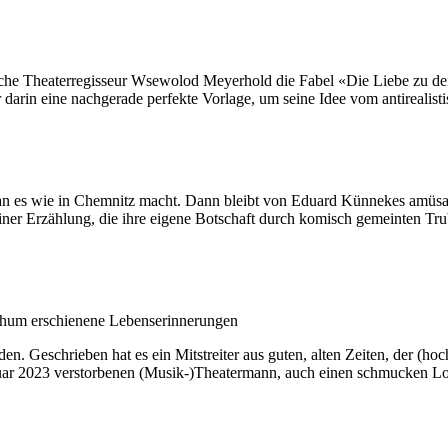
ssische Theaterregisseur Wsewolod Meyerhold die Fabel «Die Liebe zu de
darin eine nachgerade perfekte Vorlage, um seine Idee vom antirealisti
n man es wie in Chemnitz macht. Dann bleibt von Eduard Künnekes amüsa
ner Erzählung, die ihre eigene Botschaft durch komisch gemeinten Tru
sthum erschienene Lebenserinnerungen
den. Geschrieben hat es ein Mitstreiter aus guten, alten Zeiten, der (h
ruar 2023 verstorbenen (Musik-)Theatermann, auch einen schmucken Lo