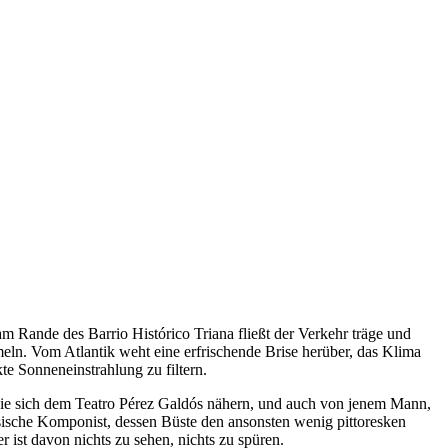
m Rande des Barrio Histórico Triana fließt der Verkehr träge und
meln. Vom Atlantik weht eine erfrischende Brise herüber, das Klima
te Sonneneinstrahlung zu filtern.
, die sich dem Teatro Pérez Galdós nähern, und auch von jenem Mann,
zösische Komponist, dessen Büste den ansonsten wenig pittoresken
 ist davon nichts zu sehen, nichts zu spüren.