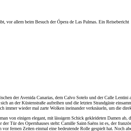
 gibt, vor allem beim Besuch der Ópera de Las Palmas. Ein Reisebericht
wischen der Avenida Canarias, dem Calvo Sotelo und der Calle Lentini a
sich an der Küstenstraße aufreihen und die letzten Strandgäste einsam
ich immer wieder mal zarte Wolken ineinander verknäueln, um die direk
eht man von einigen elegant, mit lässigem Schick gekleideten Damen ab
or der Tür des Opernhauses steht: Camille Saint-Saëns ist es, der fran
 vor fernen Zeiten einmal eine bedeutende Rolle gespielt hat. Noch aber