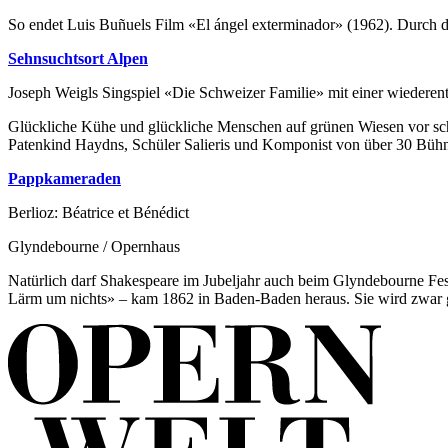
So endet Luis Buñuels Film «El ángel exterminador» (1962). Durch di
Sehnsuchtsort Alpen
Joseph Weigls Singspiel «Die Schweizer Familie» mit einer wiedere
Glückliche Kühe und glückliche Menschen auf grünen Wiesen vor schne
Patenkind Haydns, Schüler Salieris und Komponist von über 30 Bühnen
Pappkameraden
Berlioz: Béatrice et Bénédict
Glyndebourne / Opernhaus
Natürlich darf Shakespeare im Jubeljahr auch beim Glyndebourne Fest
Lärm um nichts» – kam 1862 in Baden-Baden heraus. Sie wird zwar gele