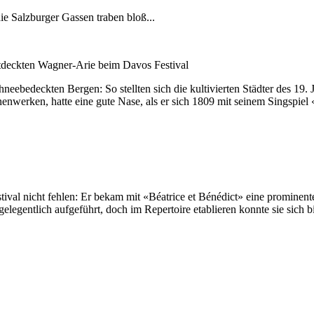
e Salzburger Gassen traben bloß...
ntdeckten Wagner-Arie beim Davos Festival
ebedeckten Bergen: So stellten sich die kultivierten Städter des 19.
werken, hatte eine gute Nase, als er sich 1809 mit seinem Singspiel «
ival nicht fehlen: Er bekam mit «Béatrice et Bénédict» eine prominente
gentlich aufgeführt, doch im Repertoire etablieren konnte sie sich bi