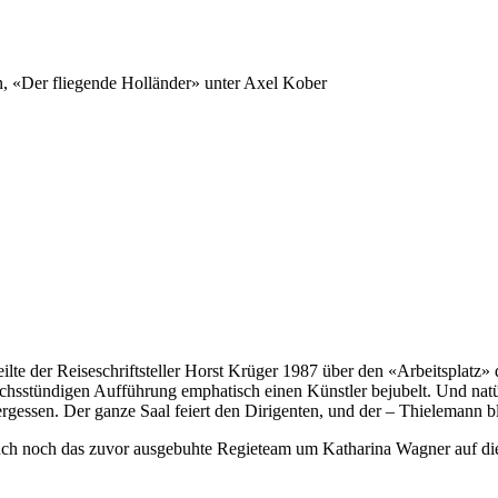
n, «Der fliegende Holländer» unter Axel Kober
ilte der Reiseschriftsteller Horst Krüger 1987 über den «Arbeitsplatz»
echsstündigen Aufführung emphatisch einen Künstler bejubelt. Und nat
ergessen. Der ganze Saal feiert den Dirigenten, und der – Thielemann bl
g auch noch das zuvor ausgebuhte Regieteam um Katharina Wagner auf die