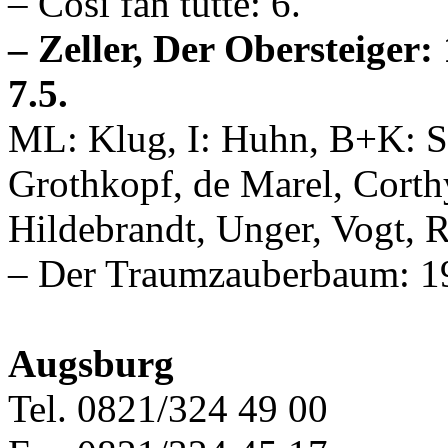
– Così fan tutte: 6.
– Zeller, Der Obersteiger: 13
7.5.
ML: Klug, I: Huhn, B+K: St
Grothkopf, de Marel, Corth
Hildebrandt, Unger, Vogt, 
– Der Traumzauberbaum: 1
Augsburg
Tel. 0821/324 49 00