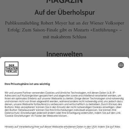
Auf der Überholspur
Publikumsliebling Robert Meyer hat an der Wiener Volksoper
Erfolg: Zum Saison-Finale gibt es Mozarts «Entführung» –
mit makabrem Schluss
Innenwelten
Psychodrama eines Genies: Robert Schumanns «Genoveva» in
Cottbus und Zwickau
APROPOS
... Alter