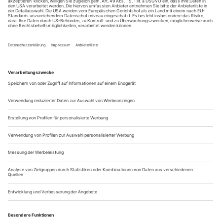
Mit der Amazonenkönigin kam der Durchbruch: Ihre
Penthesilea am Theater Basel katapultierte Tanja Ariane
Baumgartner in die erste Reihe der jungen deutschen
Mezzosopranistinnen. Ein Erfolg, den sie später unter
anderem mit der Amme in der Frankfurter «Frau ohne
Schatten» und mit der Geschwitz in Calixto Bieitos Basler
«Lulu» wiederholen konnte. Die liebeskranke Gräfin aus
Bergs Oper singt Baumgartner jetzt auch in Salzburg. In der
Neuproduktion von Vera Nemirova ist sie in der
Felsenreitschule an der Seite von Patricia Petibon zu erleben
(Premiere am 1. August).
SERVICE
Neue Ausgabe der «opernwelt»
Soeben ist die Augustausgabe der «Opernwelt» erschienen.