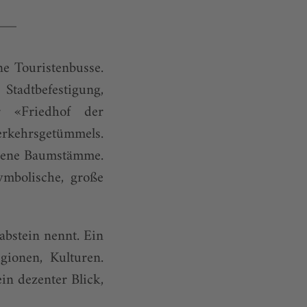
e Touristenbusse.
tadtbefestigung,
r «Friedhof der
Verkehrsgetümmels.
stene Baumstämme.
ymbolische, große
abstein nennt. Ein
ionen, Kulturen.
in dezenter Blick,