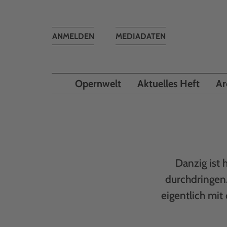
Toggle
ANMELDEN
MEDIADATEN
navigation
Opernwelt
Aktuelles Heft
Ar
Danzig ist 
durchdringen
eigentlich mit