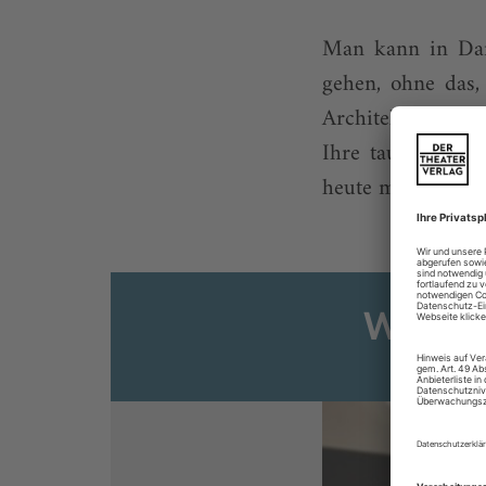
Man kann in Danz
gehen, ohne das,
Architektur und S
Ihre tausend Jah
heute mehr denn j
Weiter
Sie