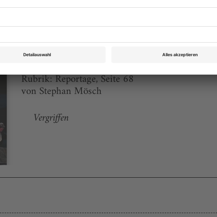
eichnis
Opernwelt September/Oktober 2009
Rubrik: Reportage, Seite 68
von Stephan Mösch
Vergriffen