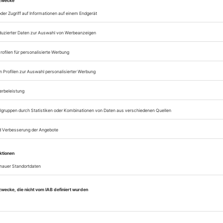
Zugang zur Opernwe
zum ePaper
Lesegenuss auf allen
Zugang zum Onlinea
Opernwelt
Sie können alle Vorteile
sofort nutzen
Digital-Abo testen