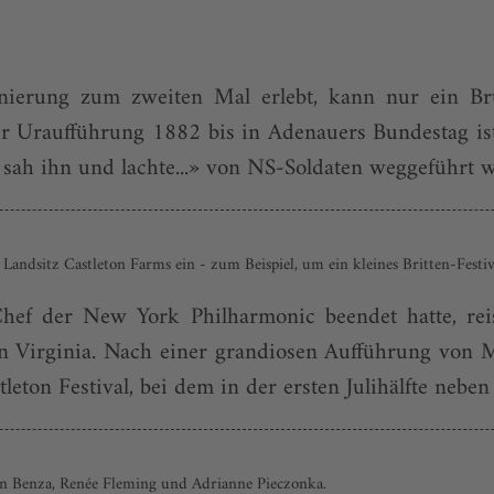
ierung zum zweiten Mal erlebt, kann nur ein Bru
er Uraufführung 1882 bis in Adenauers Bundestag ist
 sah ihn und lachte...» von NS-Soldaten weggeführt w
andsitz Castleton Farms ein - zum Beispiel, um ein kleines Britten-Festiva
 Chef der New York Philharmonic beendet hatte, rei
en Virginia. Nach einer grandiosen Aufführung von
leton Festival, bei dem in der ersten Julihälfte nebe
von Benza, Renée Fleming und Adrianne Pieczonka.