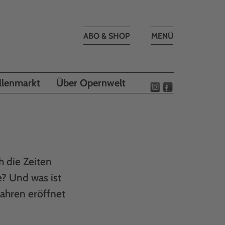
Toggle
ABO & SHOP
MENÜ
navigation
llenmarkt
Über Opernwelt
h die Zeiten
? Und was ist
Jahren eröffnet