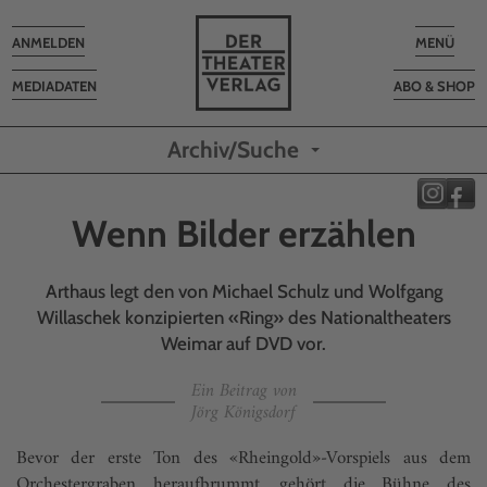
Toggle
Toggle
ANMELDEN
MENÜ
navigation
navigatio
MEDIADATEN
ABO & SHOP
Archiv/Suche
Wenn Bilder erzählen
Arthaus legt den von Michael Schulz und Wolfgang
Willaschek konzipierten «Ring» des Nationaltheaters
Weimar auf DVD vor.
Ein Beitrag von
Jörg Königsdorf
Bevor der erste Ton des «Rheingold»-Vorspiels aus dem
Orchestergraben heraufbrummt, gehört die Bühne des