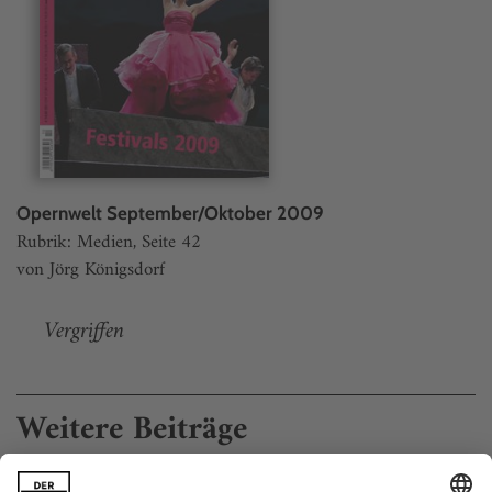
Opernwelt September/Oktober 2009
Rubrik: Medien, Seite 42
von Jörg Königsdorf
Vergriffen
Weitere Beiträge
Verrückte Perspektiven