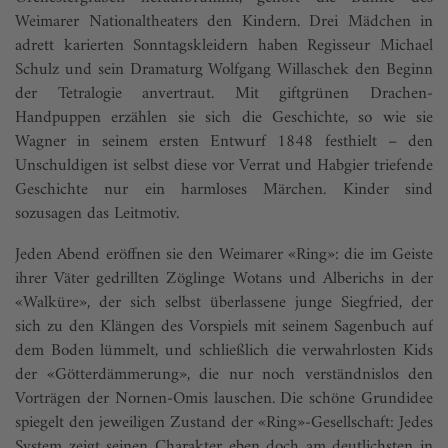
Weimarer Nationaltheaters den Kindern. Drei Mädchen in
adrett karierten Sonntagskleidern haben Regisseur Michael
Schulz und sein Dramaturg Wolfgang Willaschek den Beginn
der Tetralogie anvertraut. Mit giftgrünen Drachen-
Handpuppen erzählen sie sich die Geschichte, so wie sie
Wagner in seinem ersten Entwurf 1848 festhielt – den
Unschuldigen ist selbst diese vor Verrat und Habgier triefende
Geschichte nur ein harmloses Märchen. Kinder sind
sozusagen das Leitmotiv.
Jeden Abend eröffnen sie den Weimarer «Ring»: die im Geiste
ihrer Väter gedrillten Zöglinge Wotans und Alberichs in der
«Walküre», der sich selbst überlassene junge Siegfried, der
sich zu den Klängen des Vorspiels mit seinem Sagenbuch auf
dem Boden lümmelt, und schließlich die verwahrlosten Kids
der «Götterdämmerung», die nur noch verständnislos den
Vorträgen der Nornen-Omis lauschen. Die schöne Grundidee
spiegelt den jeweiligen Zustand der «Ring»-Gesellschaft: Jedes
System zeigt seinen Charakter eben doch am deutlichsten in