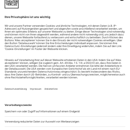
Streit um "Doktor Faustus": Die konfliktreichen Beziehungen von
Thomas Mann und Arnold Schönberg in neuem Licht
Selten hat ein belletristisches Buch in der Musikgeschichte
mehr Aufsehen erregt als Thomas Manns im amerikanischen
Exil entstandener Roman «Doktor Faustus». Auch wer den
Lübecker Senatorensohn und seine «Bügelfaltenprosa» (so
neidisch, aber nicht ganz unzutreffend Alfred Döblin) für
literarisch überschätzt hält, muss konzedieren, dass ihm mit
der Erfindung des...
Die Stipendiaten der Liz Mohn Kultur- und
Musikstiftung
Mit einer Aufführung von Donizettis Opera buffa «Viva, la
mamma!», in der die Sitten und Unsitten des Theaterbetriebs
ins Visier genommen werden, beendeten die ersten sechs
Stipendiaten der Liz Mohn Kultur- und Musikstiftung
erfolgreich ihre Ausbildung am Opernstudio der Staatsoper