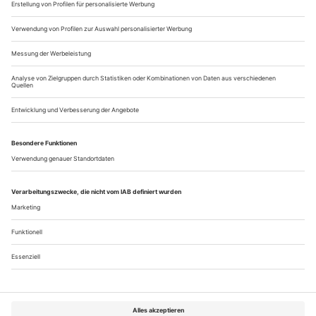
Unter den Linden. Die beiden israelischen Sopranistinnen Gal
James und Enas...
«Samson et Dalila» in St. Gallen
Wer zwischen München und Zürich Oper erleben möchte
und bislang in Bregenz Station machte, kommt künftig am
kleinen St. Gallen nicht vorbei: In der Ostschweiz finden seit
nunmehr vier Jahren die St. Galler Festspiele statt, die ihren
Kinderschuhen längst entwachsen sind. Einen einmaligen
Schauplatz besitzt das 14-tägige Festival in dem Klosterhof
vor der St. Galler...
Über uns
Kontakt
Kritikerumfrage
Newsletter
Mediadaten
Datenschutz
Impressum
AGB
Vertrag widerrufen
Cookie-Einstellungen
Abo kündigen