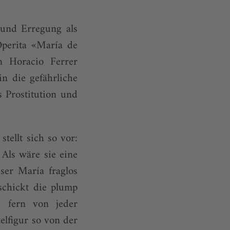
 und Erregung als
Operita «María de
n Horacio Ferrer
n die gefährliche
 Prostitution und
tellt sich so vor:
 Als wäre sie eine
ser María fraglos
schickt die plump
e fern von jeder
elfigur so von der