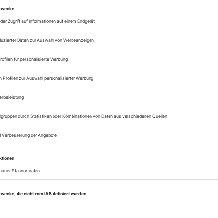
Lesegenuss auf allen
Zugang zum Onlinea
Opernwelt
Sie können alle Vorteile
sofort nutzen
Digital-Abo testen
eichnis