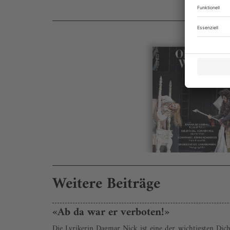
Weitere Beiträge
«Ab da war er verboten!»
Die Lyrikerin Dagmar Nick ist eine der wichtigsten Dic