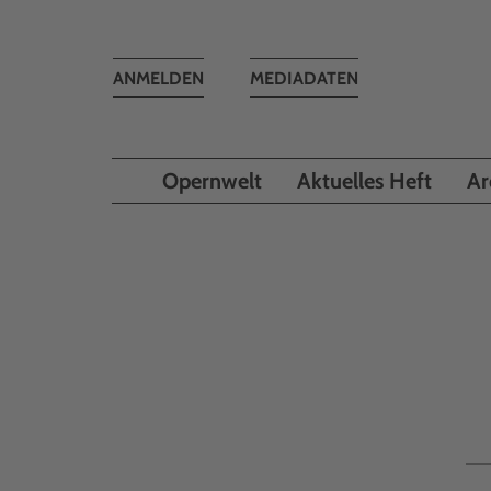
Toggle
ANMELDEN
MEDIADATEN
navigation
Opernwelt
Aktuelles Heft
Ar