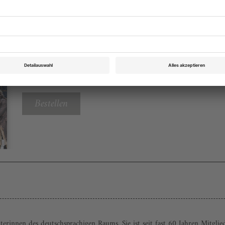
Opernwelt März 2022
Rubrik: Panorama, Seite 42
von Peter Krause
Bestellen
hterinnen des deutschsprachigen Raums. Sie ist seit fast 60 Jahren Mitgl