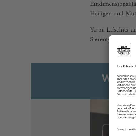
Eindimensionalit
Heiligen und Mutt
Yaron Lifschitz 
Stereotypen ungez
Weiter
Sie