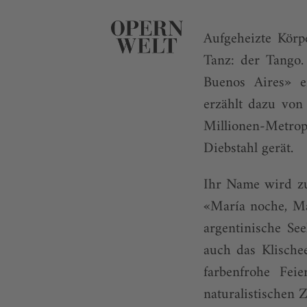
Aufgeheizte Körp
Tanz: der Tango.
Buenos Aires» e
erzählt dazu von
Millionen-Metrop
Diebstahl gerät.
Ihr Name wird zum
«María noche, Mar
argentinische Se
auch das Klische
farbenfrohe Fei
naturalistischen 