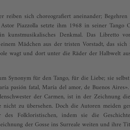
er reiben sich choreografiert aneinander; Begehren
 Astor Piazzolla setzte ihm 1968 in seiner Tango 
in kunstmusikalisches Denkmal. Das Libretto vo
 einem Mädchen aus der tristen Vorstadt, das sich i
ole wagt und dort unter die Räder der Halbwelt aus
 Synonym für den Tango, für die Liebe; sie selbst s
ía pasión fatal, María del amor, de Buenos Aires».
elenschwester der Carmen, ist in der Zeichnung die
e nicht zu übersehen. Doch die Autoren meiden ge
er des Folkloristischen, indem sie die Geschicht
Zeichnung der Gosse ins Surreale weiten und ihre Tit