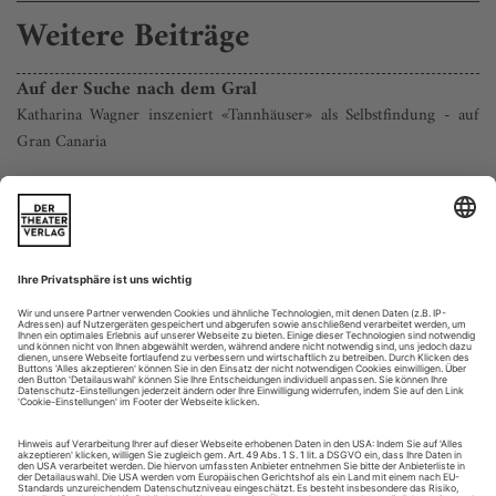
Weitere Beiträge
Auf der Suche nach dem Gral
Katharina Wagner inszeniert «Tannhäuser» als Selbstfindung - auf
Gran Canaria
Seit ihrem Debüt mit dem «Fliegenden Holländer» in
Würzburg 2002 hat Katharina Wagner in Budapest,
München, Berlin, Bremen und natürlich in Bayreuth
inszeniert. Doch nun: Gran Canaria. Wo bitte? Das Teatro
Pérez Galdós in der Inselhauptstadt Las Palmas gehört kaum
zu den Fixpunkten der europäischen Opernszene. Es hat
1200 Plätze. Normalerweise werden fertige...
Göttliche Tragödie
Christof Loy und Ivor Bolton schauen bei den Salzburger Festspielen
tief ins Innere von Händels «Theodora»
Die keusche Jungfrau kommt von rechts. Irrlichternd ihr