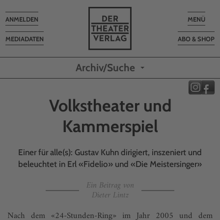
Toggle
Toggle
ANMELDEN
MENÜ
navigation
navigatio
MEDIADATEN
ABO & SHOP
Archiv/Suche
Volkstheater und
Kammerspiel
Einer für alle(s): Gustav Kuhn dirigiert, inszeniert und
beleuchtet in Erl «Fidelio» und «Die Meistersinger»
Ein Beitrag von
Dieter Lintz
Nach dem «24-Stunden-Ring» im Jahr 2005 und dem