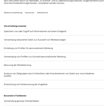
Blick, ängstlich an den Körper gepresst Hände und
Gebetbuch, unsicher der Gang. Kein Zweifel, sie fühlt sich
unwohl in diesem Umfeld, inmitten der Heiden, unfrei,
beklommen. Zum Glück ist da ein Stuhl, er bietet Schutz,
aber nur für Sekunden. Denn sofort nimmt direkt neben ihr
breitbeinig der römische...
An der Baumgrenze
Bryn Terfel singt seinen letzten Don Giovanni und goes Broadway -
gemeinsam mit René Pape und Thomas Quasthoff. Ein Besuch beim
Verbier Festival
Während der ersten Takte seiner Canzonetta schnüffelt Don
Giovanni an einer langstieligen roten Rose, trägt sie ins
Parkett und baut sich vor einer älteren Dame in der ersten
Reihe auf. Ihr ist der Anfang der ersten Strophe gewidmet.
Während das Publikum hinten zu glucksen beginnt und der
plötzlich Umworbenen Röte ins Gesicht steigt, ist der große
Verführer schon...