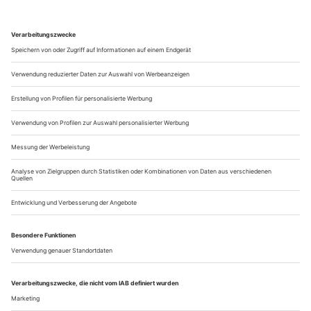
Bevor der erste Ton des «Rheingold»-Vorspiels aus dem
Orchestergraben heraufbrummt, gehört die Bühne des
Weimarer Nationaltheaters den Kindern. Drei Mädchen in
adrett karierten Sonntagskleidern haben Regisseur Michael
Schulz und sein Dramaturg Wolfgang Willaschek den Beginn
der Tetralogie anvertraut. Mit giftgrünen Drachen-
Handpuppen erzählen sie sich die...
Anselm Kiefer meets Jörg Widmann
Herbstlaub, Asche, Staub. Acht betongraue Himmelstürme
ragen in den Schnürboden. Bleischwer ist die Luft, von den
Klagelauten aus den Büchern Jesaja und Jeremia und vom
Gehämmer der Trümmerfrauen. Alles schmeckt hier nach
Apokalypse, nach Endzeit – die Sprache, die Geräusche, die
Musik, der Raum. «Am Anfang» hat Anselm Kiefer seine
Installation für die Pariser...