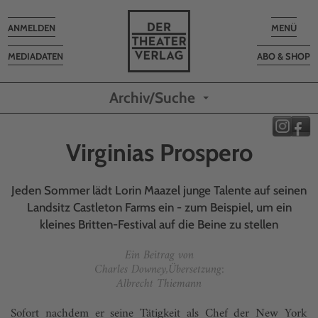
Toggle
Toggle
ANMELDEN
MENÜ
navigation
navigatio
MEDIADATEN
ABO & SHOP
Archiv/Suche
Virginias Prospero
Jeden Sommer lädt Lorin Maazel junge Talente auf seinen
Landsitz Castleton Farms ein - zum Beispiel, um ein
kleines Britten-Festival auf die Beine zu stellen
Ein Beitrag von
Charles Downey,Übersetzung:
Albrecht Thiemann
Sofort nachdem er seine Tätigkeit als Chef der New York