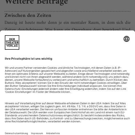
Weitere Beiträge
Zwischen den Zeiten
Danzig ist heute mehr denn je ein mentaler Raum, in dem sich die
Zeiten durchdringen. Was kann ein Opernhaus dort bewirken? Und
wie? Und was ist eigentlich mit der Waldoper von Zoppot, die vor
genau hundert Jahren eröffnet wurde?
Vor Danzigs neuester und bewegendster Sehenswürdigkeit
halten keine Touristenbusse. Überhaupt kommen kaum Leute
dorthin. Vor den Wällen der alten Stadtbefestigung, eingekeilt
zwischen Busbahnhof und Stadtautobahn, liegt der «Friedhof
der nichtexistierenden Friedhöfe». Ein kleines Stück Ruhe
inmitten des Verkehrsgetümmels. Buchen und Eichen,
dazwischen Steinsäulen,...
Wenn Bilder erzählen
Arthaus legt den von Michael Schulz und Wolfgang Willaschek
konzipierten «Ring» des Nationaltheaters Weimar auf DVD vor.