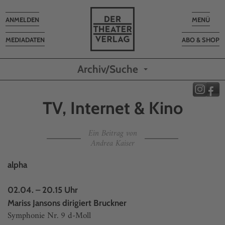
Toggle
Toggle
ANMELDEN
MENÜ
navigation
navigatio
MEDIADATEN
ABO & SHOP
Archiv/Suche
TV, Internet & Kino
Ein Beitrag von
Andrea Kaiser
alpha
02.04. – 20.15 Uhr
Mariss Jansons dirigiert Bruckner
Symphonie Nr. 9 d-Moll