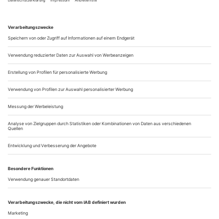
Zukunft sehnt, in der das Leben den Tod überwindet. Soeben
hat dieser ihr die Mutter entrissen, und wieder war es Orest,
der von den Furien Getriebene, durch Elektra Angestachelte,
der...
Im Räderwerk
Die 40. Karlsruher Händel-Festspiele präsentieren eine brillante
Produktion des Oratoriums «Semele» unter Christopher Moulds,
inszeniert von Floris Visser
Göttervater Jupiter hat eine Affäre mit Semele. Als seine Gattin
Juno dahinterkommt, setzt sie alles daran, die eitel-
ruhmgierige Schöne zu vernichten, wozu ihr jedes Mittel
recht ist. Der junge niederländische Regisseur Floris Visser,
der vor Jahresfrist in Osnabrück mit Benjamin Brittens
«Owen Wingrave» (siehe OW 3/2016) auf sich aufmerksam
machte, geht der Story...