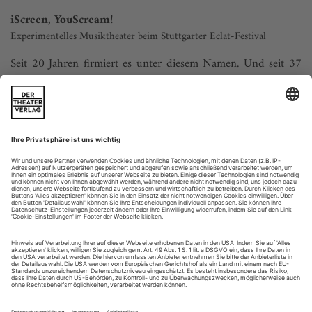
iScreen, YouScream!
Experimentelles Musiktheater beim Stuttgarter Eclat-Festival
Seit 20 Jahren firmiert es unter diesem Namen. Und seit 37
hat es den Anspruch, einen Querschnitt der Gegenwartsmusik
zu bieten. Anfangs konzentrierte man sich auf
Komponistenporträts und Schwerpunktthemen. Doch auch
nach dem Relaunch 1997 gab es (unausgesprochen) einen
Pol: Formen des Performativen und die menschliche Stimme.
Beim Mini-Jubiläum mit 25...
Dämonen und Zitronen
Zweimal Manfred Trojahn: Im Zürcher «Orest» setzt Hans Neuenfels
auf Didaktik; in Wien kümmert sich Mascha Pörzgen vergeblich um
die «Limonen aus Sizilien»
Es ist nur ein Blick. Aber er verändert alles, augenscheinlich,
offenkundig, unausweichlich. Es ist der Blick einer jungen
Frau, die das Tragische ablehnt, weil sie sich nach einer