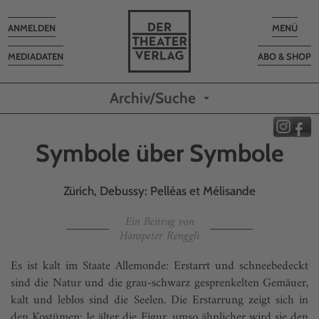
Toggle
Toggle
ANMELDEN
MENÜ
navigation
navigatio
MEDIADATEN
ABO & SHOP
Archiv/Suche
Symbole über Symbole
Zürich, Debussy: Pelléas et Mélisande
Ein Beitrag von
Hanspeter Renggli
Es ist kalt im Staate Allemonde: Erstarrt und schneebedeckt
sind die Natur und die grau-schwarz gesprenkelten Gemäuer,
kalt und leblos sind die Seelen. Die Erstarrung zeigt sich in
den Kostümen: Je älter die Figur, umso ähnlicher wird sie den