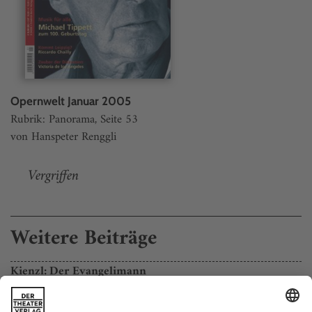
Opernwelt Januar 2005
Rubrik: Panorama, Seite 53
von Hanspeter Renggli
Vergriffen
Weitere Beiträge
Kienzl: Der Evangelimann
Chemnitz