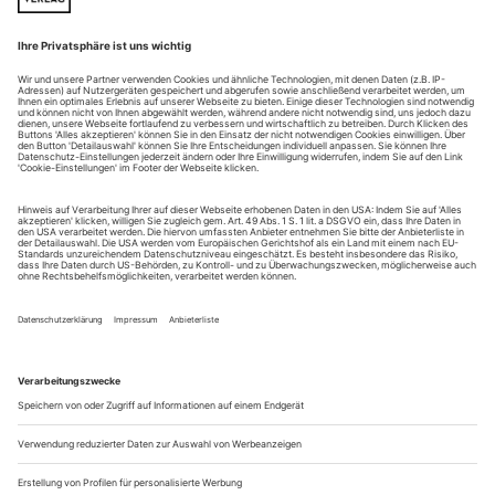
Heutzutage ist Wilhelm Kienzls einst erfolgreicher
«Evangelimann» eine echte Rarität. Dabei hat der Zweiakter
um den kinderchorverstärkten Hit «Selig sind, die Verfolgung
leiden» durchaus musikalische Qualitäten. Von dialogischer
Klangrede über das atmosphärische Streicherweben bis hin zu
den singspielhaften, gar operettigen Anklängen der Kegelszene
werden die...
Tod und Verklärung
Verdis «La traviata» im wieder aufgebauten Teatro La Fenice von
Venedig
Eine weise Entscheidung, als ers­te Oper im wieder
aufgebauten Teatro La Fenice die «Traviata» zu bringen; das
Stück hat hier Heimrecht wie kein anderes. Als Verdi es 1853
am selben Ort herausbrachte, verlangte er gemäß der litera­
rischen Vorlage von Dumas, dass die Handlung die
Gegenwart abbilden und die bigotte Standesgesellschaft seiner
Zeit bloßstellen solle....