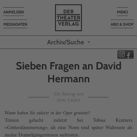
Toggle
Toggle
ANMELDEN
MENÜ
navigation
navigatio
MEDIADATEN
ABO & SHOP
Archiv/Suche
Sieben Fragen an David
Hermann
Ein Beitrag von
Arno Lücker
Wann haben Sie zuletzt in der Oper geweint?
Tränen gelacht zuletzt bei Tobias Kratzers
«Götterdämmerung», als eine Norn und später Waltraute als
meine Doppelgängerinnen auftraten.