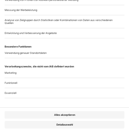
Atemberaubende Fülle
Dietrich Fischer-Dieskaus Liedvermächtnis auf 107 CDs
Der «bedeutendste Sänger des Jahrhunderts» – dem Diktum
Leonard Bernsteins würde wohl die Mehrheit der
Opernliebhaber vehement widersprechen. Korrigiert man das
Etikett jedoch auf «größter Liedsänger», fallen alle
Gegenargumente mitsamt der Begrenzung auf eine Epoche
unter den Tisch. Kein halbwegs musischer Mensch bezweifelt,
dass Dietrich Fischer-Dieskau...
Über uns
Kontakt
Kritikerumfrage
Newsletter
Mediadaten
Datenschutz
Impressum
AGB
Vertrag widerrufen
Cookie-Einstellungen
Abo kündigen