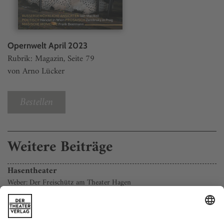
Opernwelt April 2023
Rubrik: Magazin, Seite 79
von Arno Lücker
Bestellen
Weitere Beiträge
Hasentheater
Weber: Der Freischütz am Theater Hagen
Das Buch kennt (fast) jedes Kind. Albert Sixtus’ anno 1924
erschienene «Häschenschule» zählt zu den Klassikern seines