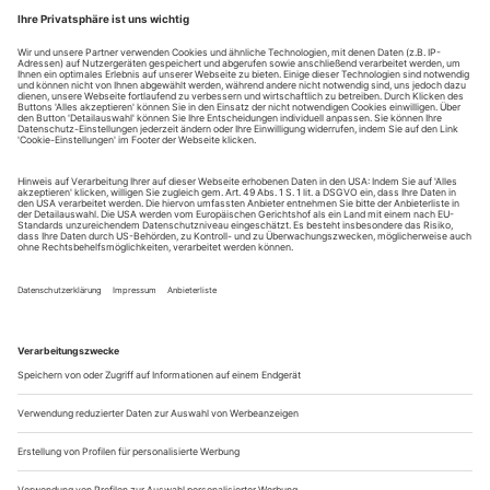
Genres, und das nicht nur der amüsanten Geschichten
wegen, die Sixtus weiland für seinen Sohn erfand; auch den
Illustrationen von Fritz Koch-Gotha eignet mit ihrem
liebevollen Blick auf humane wie animalische Charakteristika
erkleckliches...
Entfremdet
Die Joseph-Roth-Vertonung «Hiob» von Bernhard Lang und Michael
Sturminger erringt in Klagenfurt einen einhelligen
Uraufführungserfolg
Gisela Werbezirk gewährte einst einen tiefen Blick in die Seele
einer Vertriebenen: Ihr war es vergönnt gewesen, den Nazis
zu entkommen und in den USA als Schauspielerin erneut Fuß
zu fassen. Dort lebe sie nun und sei – ein sprachlich feiner,
emotional jedoch himmelweiter Unterschied – «happy, aber
nicht glücklich …» Von Werbezirk ist es nicht weit zum
(rein...