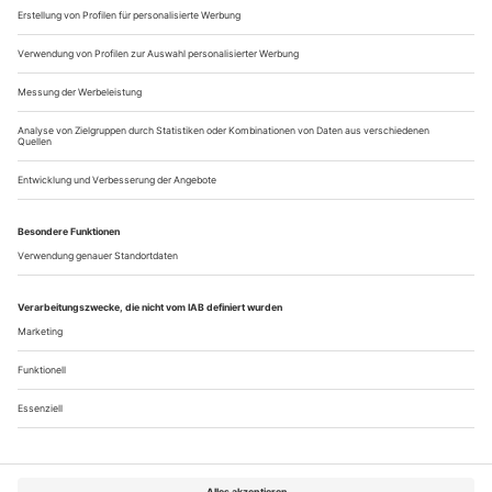
natürlich...
Bewegend in Moll
Ein Dokumentarfilm zeigt Hermann Prey von ungewohnter Seite
Dazu gehört Mut: Zum 80. Geburtstag von Hermann Prey
hat sich seine Familie kein ehrpusseliges TV-Denkmal
gewünscht, sondern ein Porträt aus der teils freudesatten, teils
aber auch schmerzlichen Erinnerung – und dazu den
wichtigsten Teil selbst beigetragen. Martin Blum und Michael
Harden haben die Idee aufgegriffen und sensibel umgesetzt.
Man sieht den Bariton also...
Über uns
Kontakt
Kritikerumfrage
Newsletter
Mediadaten
Datenschutz
Impressum
AGB
Vertrag widerrufen
Cookie-Einstellungen
Abo kündigen