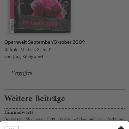
Opernwelt September/Oktober 2009
Rubrik: Medien, Seite 47
von Jörg Königsdorf
Vergriffen
Weitere Beiträge
Himmelwärts
Bregenzer Mischung 2009: Verdis «Aida» auf der Seebühne,
Szymanowskis «König Roger» im Festspielhaus