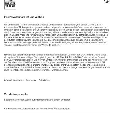
Nun öffne sich der Himmel, und ihrem Sehnen erstrahle das
Licht der Ewigkeit», schwärmt Hans Castorp, als er einer
Grammophonplatte mit dem Finalduett aus Verdis «Aida»
lauscht. Was Thomas Mann seinem «Zauberberg»-Lehrling
vor 85 Jahren in den Mund legte, hat der britische Regie-
Routinier Graham Vick auf der Bregenzer Seebühne nun
wörtlich ins Bild gesetzt: In...
Wieder flügge
Das Festival «Musiques Interdites» in Marseille bringt erstmals Simon
Laks´ Kammeroper «Die unerwartete Schwalbe» auf die Bühne.
Im Paradies passierte seinerzeit offenbar auch noch allerlei,
nachdem Adam und Eva in die Welt hinaus getrieben worden
waren. Ein Ort für fantastische Geschichten ist der Garten
Eden allemal. Ein Journalist und ein Pilot müssen im Paradies
notlanden, finden sich dort unter berühmten Tieren wieder.
Die Taube aus Noahs Arche, die Forelle von Franz Schubert,