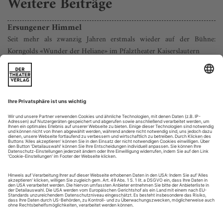
Weitere Beiträge
Ersungener Himmel
Seit mehr als zwanzig Jahren erstmals wieder auf der Bühne:
Korngolds «Wunder der Heliane» im Pfalztheater Kaiserslautern
Weiter, größer, aufwändiger als bei Erich Wolfgang Korngolds
«Wunder der Heliane» lässt sich Oper nicht konzipieren. Das
Stück ist geradezu unverschämt anspruchsvoll. Ein
hypertropher Höhepunkt aus Expansion und Verfeinerung.
Zugleich eine Endstation. Danach ging es, zumindest auf
diesem Weg, nicht mehr weiter. Man versteht sofort, warum
andere Komponisten, andere...
Empathie darf sein
Regensburg: Hummel: Zarathustra
«Unter welche Rubrik gehört eigentlich dieser Zarathustra?
Ich glaube beinahe, unter die Symphonien» – schrieb
Friedrich Nietzsche am 2. April 1883 an Peter Gast. Musik ist