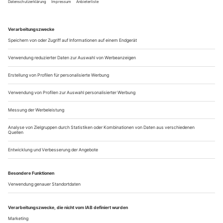
überall in den «subjektiven Ergüssen» (Giorgio Colli) des
Philosophen und dilettierenden Komponisten anzutreffen.
Franz Hummels neueste Oper, ein Auftragswerk für das
Theater Regensburg, heißt...
Hoffnungsschimmer
Planungschaos, Geldnot und politische Querelen: Mehrmals musste
die Wiedereröffnung des legendären Teatro Colón in Buenos Aires
verschoben werden. Nun soll der Vorhang endlich wieder aufgehen.
Dreieinhalb Jahre ist Argentiniens berühmtester Bau nun
schon dicht. Seit am 1. November 2006 im legendären Teatro
Colón das Licht ausging und die überfällige Rekonstruktion
des maroden Hauses in die entscheidende Phase trat, prägten
Architekten, Handwerker, Chaos und Streit das inwendige
Bild. Immer wieder blieb die Restaurationsarbeit an den
güldenen Ornamenten,...