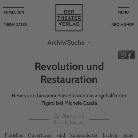
Toggle
Toggle
ANMELDEN
MENÜ
navigation
navigatio
MEDIADATEN
ABO & SHOP
Archiv/Suche
Revolution und
Restauration
Neues von Giovanni Paisiello und ein abgehalfterter
Figaro bei Michele Carafa
Ein Beitrag von
Boris Kehrmann
Paisiellos Ouvertüren sind komponiertes Lachen, seine