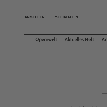
Toggle
ANMELDEN
MEDIADATEN
navigation
Opernwelt
Aktuelles Heft
Ar