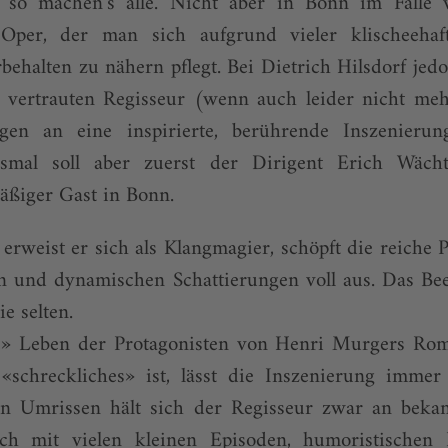
– so machen’s alle. Nicht aber in Bonn im Falle 
Oper, der man sich aufgrund vieler klischeehaf
rbehalten zu nä­hern pflegt. Bei Dietrich Hilsdorf jed
en vertrauten Regisseur (wenn auch leider nicht meh
gen an eine inspirierte, berührende In­szenierun
smal soll aber zuerst der Dirigent ­Erich Wächt
mäßiger Gast in Bonn.
erweist er sich als Klangmagier, schöpft die reiche P
 und dynamischen Schattierungen voll aus. Das Be
ie selten.
e» Leben der Protagonisten von Henri Murgers Ro
schreckliches» ist, lässt die Inszenierung imme
n Umrissen hält sich der Regisseur zwar an bekan
doch mit vielen kleinen Episoden, humoristischen