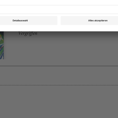
Opernwelt November 2007
Rubrik: Kurz berichtet, Seite 47
von Matthias Norquet
Vergriffen