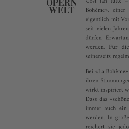
Così fan tutte 
Bohème», einer 
eigentlich mit Vo
seit vielen Jahr
dürfen Erwartun
werden. Für die
seinerseits regel
Bei «La Bo­hème» 
ihren Stimmungen
wirkt inspiriert w
Dass das «schön
immer auch ein «
werden. In große
reichert sie je