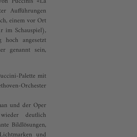
von Puccinis «La
ter Aufführungen
och, einem vor Ort
r im Schauspiel),
g hoch angesetzt
er genannt sein,
uccini-Palette mit
ethoven-Orchester
man und der Oper
r wieder deutlich
nte Bildlösungen,
 Lichtmarken und