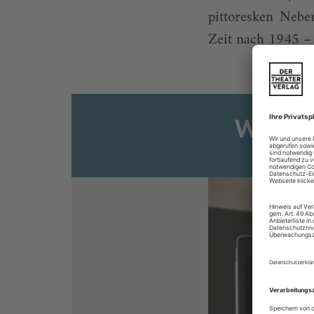
pittoresken Nebe
Zeit nach 1945 – s
Weiter
Sie