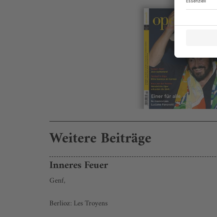
Weitere Beiträge
Inneres Feuer
Genf,
Berlioz: Les Troyens