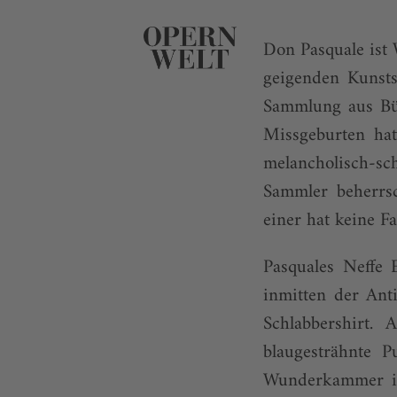
Don Pasquale ist 
geigenden Kunsts
Sammlung aus Bü
Missgeburten hat
melancholisch-sc
Sammler beherrsc
einer hat keine Fa
Pasquales Neffe 
inmitten der Ant
Schlabbershirt. 
blaugesträhnte P
Wunderkammer im