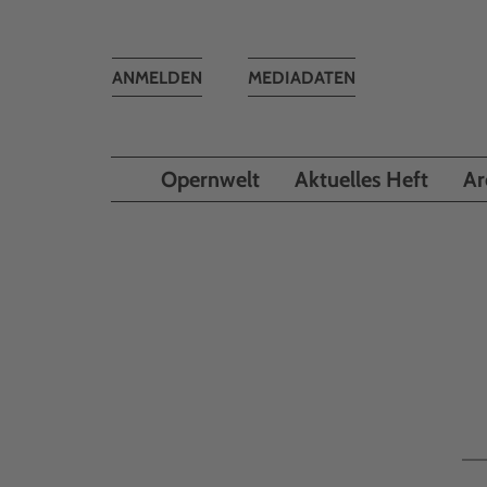
Toggle
ANMELDEN
MEDIADATEN
navigation
Opernwelt
Aktuelles Heft
Ar