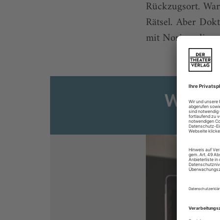
Rückzugsort. Waru
Rätsel. Aber Dokt
mit Norina, die se
Weiter
Sie