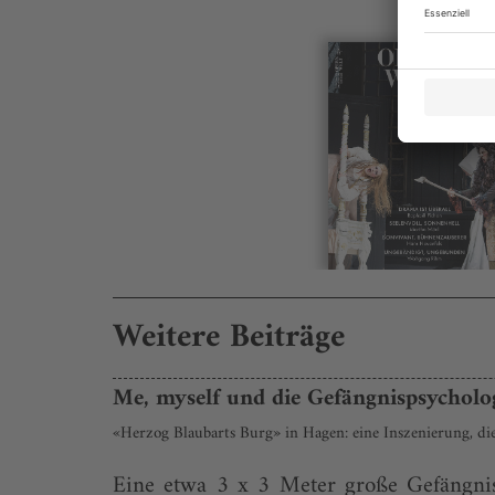
Weitere Beiträge
Me, myself und die Gefängnispsycholo
«Herzog Blaubarts Burg» in Hagen: eine Inszenierung, die 
Eine etwa 3 x 3 Meter große Gefängnisz