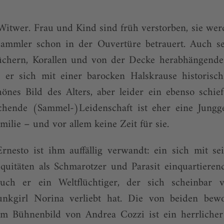
Witwer. Frau und Kind sind früh verstorben, sie we
ammler schon in der Ouvertüre betrauert. Auch se
chern, Korallen und von der Decke herabhängenden
 er sich mit einer barocken Halskrause historisch
hönes Bild des Alters, aber leider ein ebenso schie
hende (Sammel-)Leidenschaft ist eher eine Jungges
milie – und vor allem keine Zeit für sie.
Ernesto ist ihm auffällig verwandt: ein sich mit s
iquitäten als Schmarotzer und Parasit einquartieren
Auch er ein Weltflüchtiger, der sich scheinbar 
unkgirl Norina verliebt hat. Die von beiden bewo
 Bühnenbild von Andrea Cozzi ist ein herrlicher