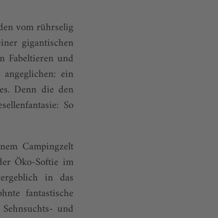
rden vom rührselig
iner gigantischen
 Fabeltieren und
 angeglichen: ein
fes. Denn die den
ellenfantasie: So
einem Campingzelt
der Öko-Softie im
vergeblich in das
hnte fantastische
 Sehnsuchts- und