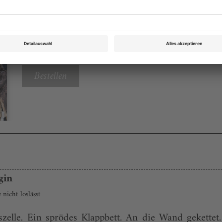
Opernwelt März 2022
Rubrik: Panorama, Seite 56
von Bernd Künzig
Bestellen
gin
nicht loslässt
elle. Ein sprödes Klappbett. An die Wand gekettet