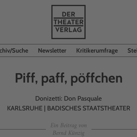
chiv/Suche
Newsletter
Kritikerumfrage
Ste
Piff, paff, pöffchen
Donizetti: Don Pasquale
KARLSRUHE | BADISCHES STAATSTHEATER
Ein Beitrag von
Bernd Künzig