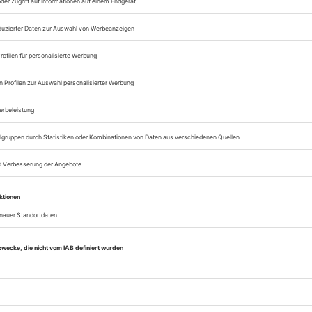
Zugang zum Onlinea
Opernwelt
Sie können alle Vorteile
sofort nutzen
Digital-Abo testen
eichnis