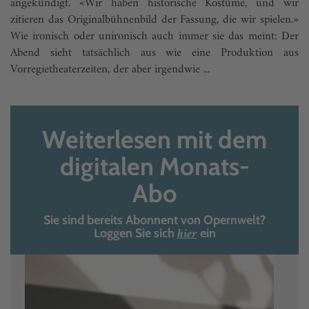
angekündigt. «Wir haben historische Kostüme, und wir
zitieren das Originalbühnenbild der Fassung, die wir spielen.»
Wie ironisch oder unironisch auch immer sie das meint: Der
Abend sieht tatsächlich aus wie eine Produktion aus
Vorregietheaterzeiten, der aber irgendwie ...
Weiterlesen mit dem
digitalen Monats-
Abo
Sie sind bereits Abonnent von Opernwelt?
hier
Loggen Sie sich
ein