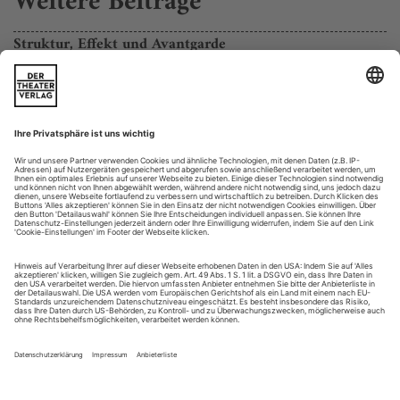
Weitere Beiträge
Struktur, Effekt und Avantgarde
Zum Tod des britischen Komponisten Harrison Birtwistle
Zu den überragenden Musiknationen gehören in erster Linie
Italien, Frankreich, Deutschland und Russland – zumindest
dann, wenn man deren Bedeutung an der Zahl und
überzeitlichen Bedeutung der dort wirkenden Komponisten
ermisst. Ein überaus produktives, zumal hauptstädtisches
Musikleben in Konzert wie Oper sowie eine reiche Tradition
auch des Populären ließ (und...
Zurück von ihm!
Wagners «Tannhäuser» in Hamburg gelingt weder szenisch noch
musikalisch
Ein Mann. Er schläft. Liegt, friedlich und scheinbar
tiefenentspannt, in Morpheus’ Armen und träumt sich seine
Welt zurecht, während aus dem Graben heraus, in