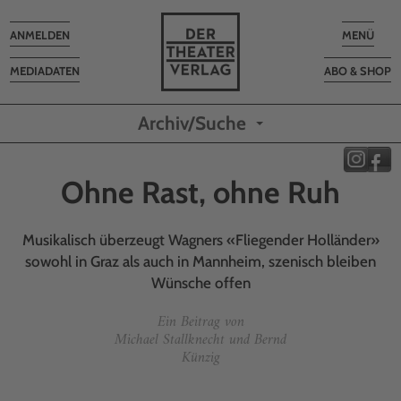
Toggle
Toggle
ANMELDEN
MENÜ
navigation
navigatio
MEDIADATEN
ABO & SHOP
Archiv/Suche
Ohne Rast, ohne Ruh
Musikalisch überzeugt Wagners «Fliegender Holländer»
sowohl in Graz als auch in Mannheim, szenisch bleiben
Wünsche offen
Ein Beitrag von
Michael Stallknecht und Bernd
Künzig