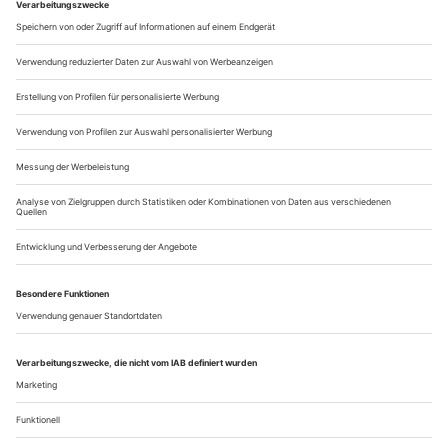
höchstmöglicher Transparenz und Trennschärfe, das Vorspiel
dieser romantischen Oper an ihm vorübergleitet. Je mehr sich
die Musik in einen rauschhaften Zustand hineinsteigert, umso
stärker wird auch der auf...
Himmelhöchstes Weltentrücken
Calixto Bieito watet in Wien durch «Tristan und Isolde»
Am Ende, als die Buhrufe über Calixto Bieito niedergingen
wie ein Platzregen, formte der spanische Regisseur mit den
Händen ein Herz in Richtung seiner Kritiker, so als wolle er
sagen: Das ist doch die Oper der alle Grenzen
überschreitenden Liebe: Wagners «Tristan und Isolde».
Direktor Bogdan Roščić hat dem Staatsopernpublikum, das
bei Neuinszenierungen generell...
Über uns
Kontakt
Kritikerumfrage
Newsletter