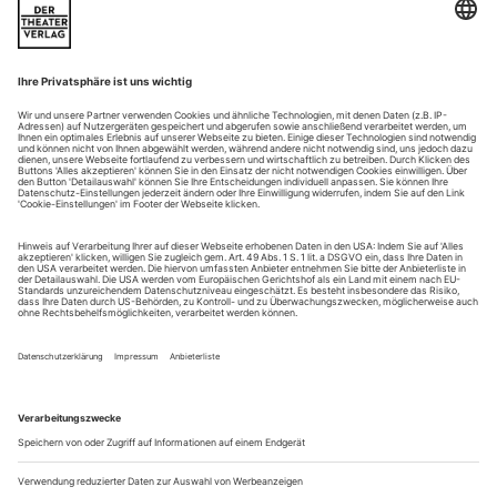
deutsche Opernprovinz
Angefangen hat es in Neustrelitz. An einem «lichten
Sommertag» vor 14 Jahren. Irgendwie hatte es Ralph
Bollmann in die ehemalige Hauptstadt des Großherzogtums
Mecklenburg-Strelitz verschlagen. Doch vom Schloss, aus
dem die bis heute verehrte Preußenkönigin Luise stammte, ist
nur ein Schotterplatz geblieben. Auch sonst fand der
Historiker kaum Spuren aus einer Zeit,...
Im Liebesschloss
«Don Sanche» des 13-jährigen Liszt in der Bayreuther Stadthalle
Würde man diese Oper spielen, hätte sie nicht ein gewisser
Franz Liszt komponiert? Unwahrscheinlich. Obwohl «Don
Sanche» durchaus Meriten hat. Das Werk wurde bislang
dreimal inszeniert, zuletzt 1986 in Bayreuth zum 100.
Todestag des Komponisten. Nun war «Don Sanche» anlässlich
seines 200. Geburtstags, nach einer ersten Aufführung im