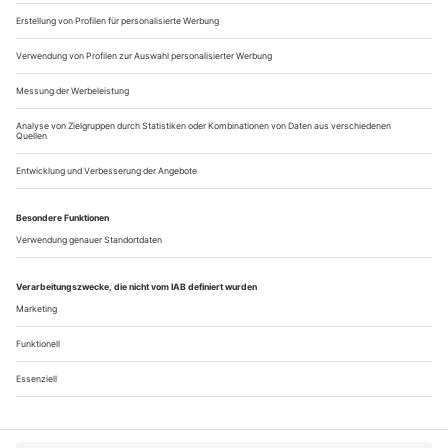
ungarischen Miskolc, in der...
Königliches Vergnügen
Versailles | Lully: Atys
Als Ludwig XIV. ab 1661 ein altes Jagdschloss seines Vaters in
eher sumpfig-fiebrigem Gelände zur Residenz ausbauen ließ,
hatte das zwei Gründe. Er wollte, fern von Paris, den
aufständischen Adel domestizieren, den er an den neuen Hof
band. Und er wollte sich eine Kulisse seiner Herrschaft
schaffen, die seinen Ruhm inszenieren, spiegeln, steigern und
vor allem...
Über uns
Kontakt
Kritikerumfrage
Newsletter
Mediadaten
Datenschutz
Impressum
AGB
Vertrag widerrufen
Cookie-Einstellungen
Abo kündigen