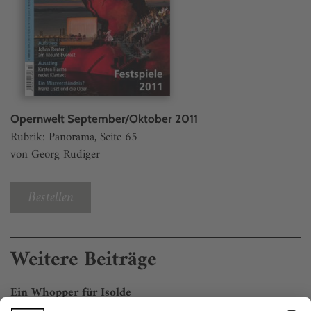
Opernwelt September/Oktober 2011
Rubrik: Panorama, Seite 65
von Georg Rudiger
Bestellen
Weitere Beiträge
Ein Whopper für Isolde
Kleine Häuser ganz groß: Der Journalist Ralph Bollmann bereist die