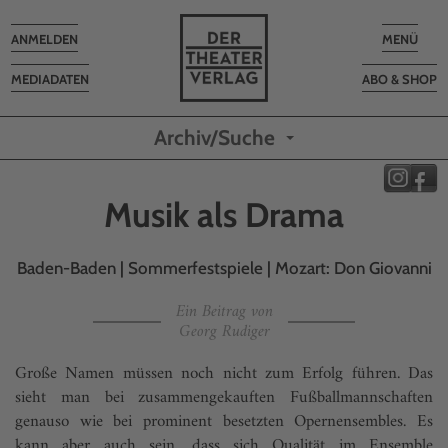
Toggle
Toggle
ANMELDEN
MENÜ
navigation
navigatio
MEDIADATEN
ABO & SHOP
Archiv/Suche
Musik als Drama
Baden-Baden | Sommerfestspiele | Mozart: Don Giovanni
Ein Beitrag von
Georg Rudiger
Große Namen müssen noch nicht zum Erfolg führen. Das
sieht man bei zusammengekauften Fußballmannschaften
genauso wie bei prominent besetzten Opernensembles. Es
kann aber auch sein, dass sich Qualität im Ensemble