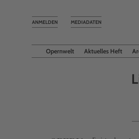
Toggle
ANMELDEN
MEDIADATEN
navigation
Opernwelt
Aktuelles Heft
Ar
L