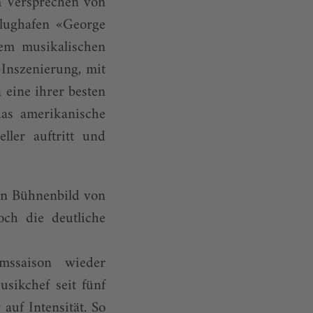
m Versprechen von
Flughafen «George
em musikalischen
Inszenierung, mit
eine ihrer besten
das amerikanische
ller auftritt und
ren Bühnenbild von
och die deutliche
mssaison wieder
sikchef seit fünf
 auf Intensität. So