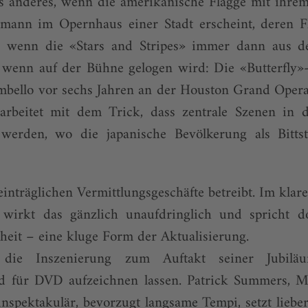
as anderes, wenn die amerikanische Flagge mit ihre
ermann im Opernhaus einer Stadt erscheint, deren 
d wenn die «Stars and Stripes» immer dann aus d
, wenn auf der Bühne gelogen wird: Die «Butterfly»-
mbello vor sechs Jahren an der Houston Grand Opera 
 arbeitet mit dem Trick, dass zentrale Szenen in 
 werden, wo die japanische Bevölkerung als Bittste
einträg­lichen Vermittlungsgeschäfte betreibt. Im kla
wirkt das gänzlich unaufdringlich und spricht d
eit – eine kluge Form der Aktualisierung.
ie Inszenierung zum Auftakt seiner Jubiläu
für DVD aufzeichnen lassen. Patrick Summers, Mu
unspektakulär, bevorzugt langsame Tempi, setzt lieber