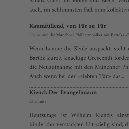
Schalk stiebt aus Flöten und Blech. Verd
auch, im schlimmsten Fall, zum kollekti
Raumfüllend, von Tür zu Tür
Levine und die Münchner Philharmoniker mit Bartóks «B
Wenn Levine die Keule auspackt, steht 
Bartók kurze, knackige Crescendi forde
die Neuaufnahme mit den Münchner Phil
Auch wenn bei der «siebten Tür» das...
Kienzl: Der Evangelimann
Chemnitz
Heutzutage ist Wilhelm Kienzls eins
kinderchorverstärkten Hit «Selig sind, 