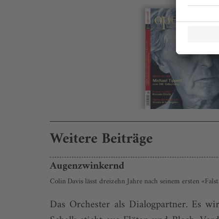
Weitere Beiträge
Augenzwinkernd
Colin Davis lässt dreizehn Jahre nach seinem ersten «Fal
Das Orchester als Dialogpartner. Es wi