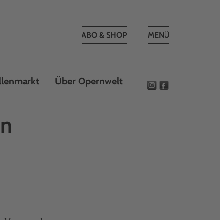
Toggle
ABO & SHOP
MENÜ
navigation
llenmarkt
Über Opernwelt
en