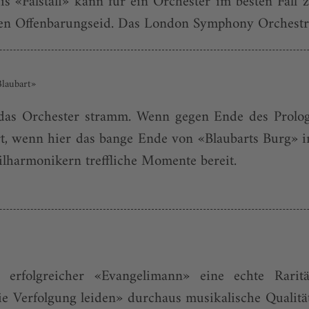
is «Falstaff» kann für ein Orchester im bes­ten Fall
ven Offenbarungseid. Das London Symphony Orchestra 
laubart»
das Orchester stramm. Wenn gegen Ende des Prologs
rt, wenn hier das bange Ende von «Blaubarts Burg» 
harmonikern treffliche Momente bereit.
t erfolgreicher «Evangelimann» eine echte Rar
die Verfolgung leiden» durchaus musikalische Qualitä