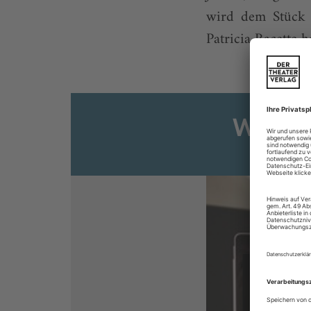
wird dem Stück j
Patricia Racette 
Weiter
Sie