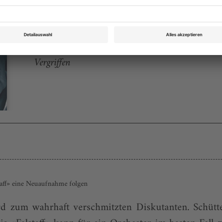
Opernwelt Januar 2005
Rubrik: Panorama, Seite 48
von Bernd Feuchtner
Vergriffen
staff» eine Neuaufnahme folgen
rd zum wahrhaft verschmitzten Diskutanten. Schütte