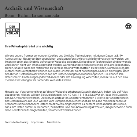
Archaik und Wissenschaft
Bonn | Bellini: La sonnambula
In Bonn stehen Oper und Schauspiel unter scharfem
Sparbeschuss des SPD-Oberbürgermeisters. Mit seiner
Weigerung einer Vertragsverlängerung wirkt
Generalintendant Klaus Weise jedenfalls nicht wie ein
Schlafwandler, sondern wie ein klar denkender Prinzipal, der
sein Haus lieber nach guter Arbeit mit erhobenem Haupt
verlässt, statt später die Scherben zusammenkehren...
Juwelen und Innigkeit
Neue Recitals von Danielle de Niese, Emma Kirkby, Nino Machaidze
und Olga Peretyatko
2005 lieferte die damals in breiten Kreisen wenig bekannte
Danielle de Niese in Glyndebourne die Cleopatra in Händels
«Giulio Cesare» als perfekte Music-Hall-Nummer ab, tits, hips
and ass, mit schnittigen Koloraturen, doch vokal insgesamt