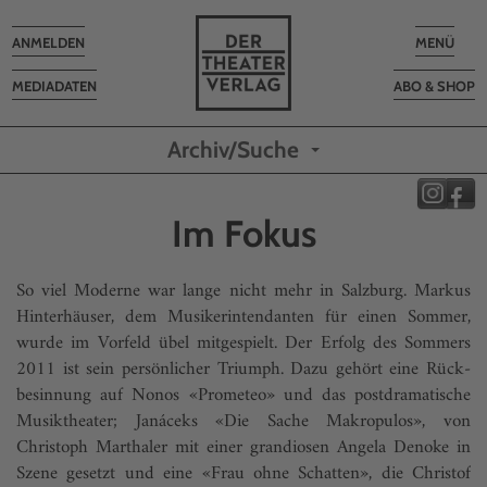
Toggle
Toggle
ANMELDEN
MENÜ
navigation
navigatio
MEDIADATEN
ABO & SHOP
Archiv/Suche
Im Fokus
So viel Moderne war lange nicht mehr in Salzburg. Markus
Hinterhäuser, dem Musikerintendanten für einen Sommer,
wurde im Vorfeld übel mitgespielt. Der Erfolg des Sommers
2011 ist sein persön­licher Triumph. Dazu gehört eine Rück­
besinnung auf Nonos «Prometeo» und das postdrama­tische
Musiktheater; Janáceks «Die Sache Makropulos», von
Christoph Marthaler mit einer grandiosen Angela Denoke in
Szene gesetzt und eine «Frau ohne Schatten», die Christof