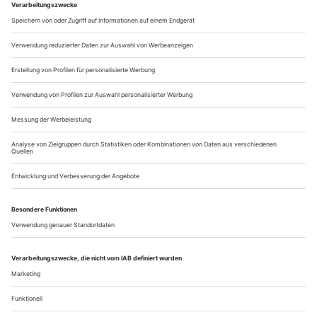
nicht so, dass man in Verzückung gefallen wäre. Dies würde,
mutmaßte man, eine jener Karrieren werden, die sich einem
Hören mit...
Jeder hört auf seine Weise
John Cages «Musicircus» beflügelt das Fest zur Eröffnung der
Salzburger Festspiele
Im Licht von John Cage und Fluxus verkündete Heinz-Klaus
Metzger, deutscher Chefpropagandist der musikalischen
Avantgarde, vor Jahren: Nur solche Musik sei heute noch
Musik, die keine Musik sei, während Musik, die Musik sei,
keine Musik sei. Was am Sonntagnachmittag des 24. Juli in
der Salzburger Altstadt, in der an Mitwirkenden bislang
umfangreichsten Aufführung...
Über uns
Kontakt
Kritikerumfrage
Newsletter