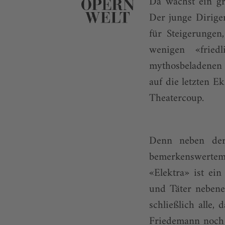
Da wächst ein g
Der junge Dirigen
für Steigerungen,
wenigen «fried
mythosbeladenen 
auf die letzten E
Theatercoup.
Denn neben der
bemerkenswertem
«Elektra» ist ei
und Täter neben­e
schließlich alle
Friedemann noch g