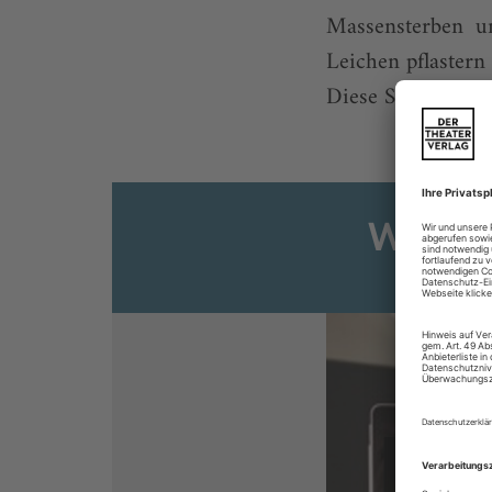
Massensterben u
Leichen pflas­ter
Diese Schlussvaria
Weiter
Sie