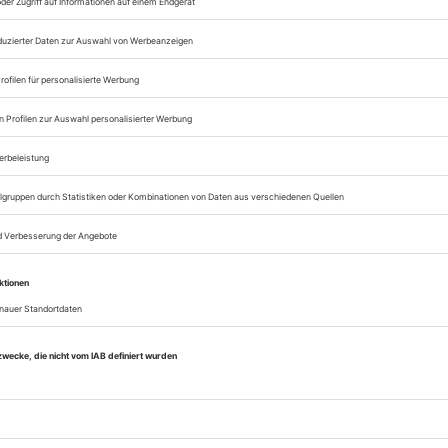
Zugang zum Onlinea
Opernwelt
Sie können alle Vorteile
sofort nutzen
Digital-Abo testen
eichnis