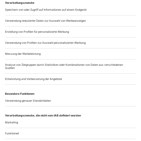
Händels Oratorium «La Resurrezione» seine prunkvolle
Uraufführung in der ewigen Stadt. Im salone d'onore al piano
nobile des Palazzo Bonelli war eigens dafür eine Bühne
errichtet worden, an...
Himmelhöchstes Weltentrücken
Calixto Bieito watet in Wien durch «Tristan und Isolde»
Am Ende, als die Buhrufe über Calixto Bieito niedergingen
wie ein Platzregen, formte der spanische Regisseur mit den
Händen ein Herz in Richtung seiner Kritiker, so als wolle er
sagen: Das ist doch die Oper der alle Grenzen
überschreitenden Liebe: Wagners «Tristan und Isolde».
Direktor Bogdan Roščić hat dem Staatsopernpublikum, das
bei Neuinszenierungen generell...
Über uns
Kontakt
Kritikerumfrage
Newsletter