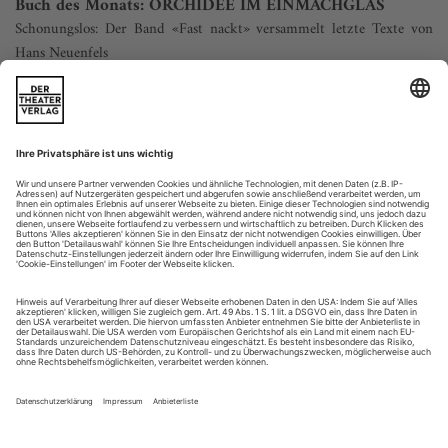
Buch des Monats: ORCHIDEE IM EINMACHGLAS
Schonungslos: Der Band «Fast nackt» versammelt letzte Texte von
Hans Neuenfels
Es ist seltsam. Es ist seltsam, ein Buch in die Hand zu
nehmen, dessen Autor vor kurzem erst verstorben ist. Man
sieht ihn vor sich, aber man weiß zugleich: Er ist nicht mehr
da. Der Verlust, wenngleich kein persönlicher, wiegt schwer.
Denn man verdankt diesem Autor (und Regisseur) etliche
Stunden der Lust, der Heiterkeit, der politischen
Auseinandersetzung, des...
GOTTES WERK UND TEUFELS BEITRAG
Zweimal Händel: «La Resurrezione» mit The English Concert,
«Semele» mit dem Millenium Orchestra und Chœur de Chambre de
Namur
Anlass, Datum und Ort waren mit Bedacht gewählt. Pünktlich
zur alljährlich gefeierten Wiederauferstehung Jesu Christi, am
Ostersonntag Anno Domini 1708, erlebte Georg Friedrich