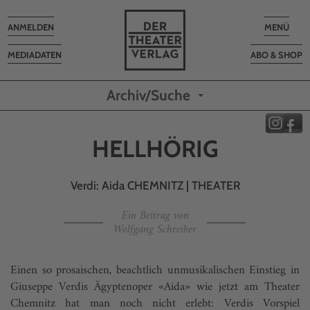
Toggle
Toggle
ANMELDEN
MENÜ
navigation
navigatio
MEDIADATEN
ABO & SHOP
Archiv/Suche
HELLHÖRIG
Verdi: Aida CHEMNITZ | THEATER
Ein Beitrag von
Wolfgang Schreiber
Einen so prosaischen, beachtlich unmusikalischen Einstieg in
Giuseppe Verdis Ägyptenoper «Aida» wie jetzt am Theater
Chemnitz hat man noch nicht erlebt: Verdis Vorspiel