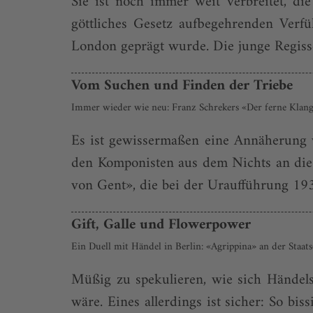
Sie ist noch immer weit verbreitet, d
göttliches Gesetz aufbegehrenden Verf
London geprägt wurde. Die junge Regiss
Vom Suchen und Finden der Triebe
Immer wieder wie neu: Franz Schrekers «Der ferne Klan
Es ist gewissermaßen eine Annäherung v
den Komponisten aus dem Nichts an die S
von Gent», die bei der Uraufführung 1932
Gift, Galle und Flowerpower
Ein Duell mit Händel in Berlin: «Agrippina» an der Sta
Müßig zu spekulieren, wie sich Händels 
wäre. Eines allerdings ist sicher: So b