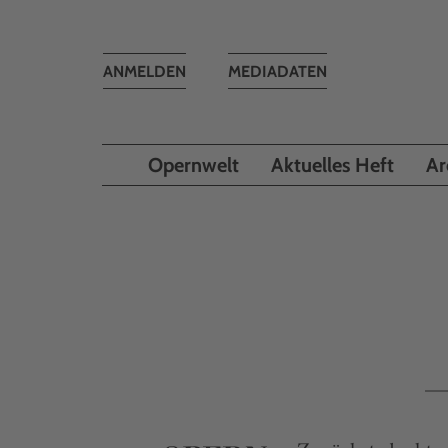
Toggle
ANMELDEN
MEDIADATEN
navigation
Opernwelt
Aktuelles Heft
Ar