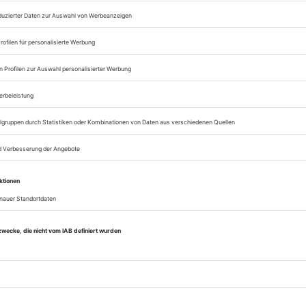
Zugang zum Onlinea
Opernwelt
Sie können alle Vorteile
sofort nutzen
Digital-Abo testen
eichnis