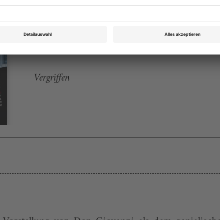
Opernwelt April 2010
Rubrik: Panorama, Seite 47
von Heinz W. Koch
Vergriffen