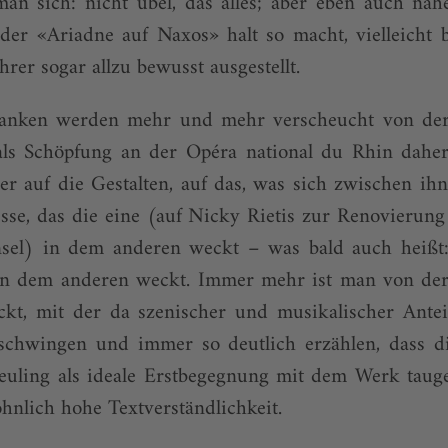
an sich: nicht übel, das alles; aber eben auch nahe
der «Ariadne auf Naxos» halt so macht, vielleicht
er sogar allzu bewusst ausgestellt.
anken werden mehr und mehr verscheucht von der A
ls Schöpfung an der Opéra national du Rhin daher
r auf die Gestalten, auf das, was sich zwischen ihn
esse, das die eine (auf Nicky Rietis zur Renovierung
nsel) in dem anderen weckt – was bald auch heißt:
in dem anderen weckt. Immer mehr ist man von der
ckt, mit der da szenischer und musikalischer Antei
beschwingen und immer so deutlich erzählen, dass d
uling als ideale Erstbegegnung mit dem Werk tauge
hnlich hohe Textverständlichkeit.