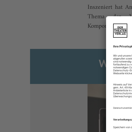
Inszeniert hat An
Thema der Ve
Komponistenjünglin
Weiter
Sie