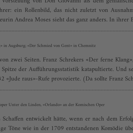
ie Vorstellung von Don Giovanni als dem genialisc
ührer: ein Rollenbild, das nicht zuletzt von Ausna
eurin Andrea Moses sieht das ganz anders. In ihrer 
g» in Augsburg; «Der Schmied von Gent» in Chemnitz
on zwei Seiten. Franz Schrekers «Der ferne Klang»
pitze der Aufführungsstatistik katapultierte. Und s
 «Jude raus»-Rufe provozierte. (Da sollte Franz Schr
atsoper Unter den Linden, «Orlando» an der Komischen Oper
Schaffen entwickelt hätte, wenn er nach dem Erfolg
issige Töne wie in der 1709 entstandenen Komödie übe