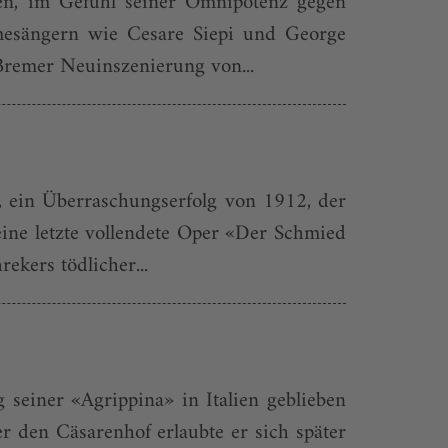
hen, im Gefühl seiner Omnipotenz gegen
hmesängern wie Cesare Siepi und George
Bremer Neuinszenierung von...
, ein Überraschungserfolg von 1912, der
eine letzte vollendete Oper «Der Schmied
ekers tödlicher...
 seiner «Agrippina» in Italien geblieben
r den Cäsarenhof erlaubte er sich später