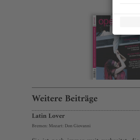
Weitere Beiträge
Latin Lover
Bremen: Mozart: Don Giovanni